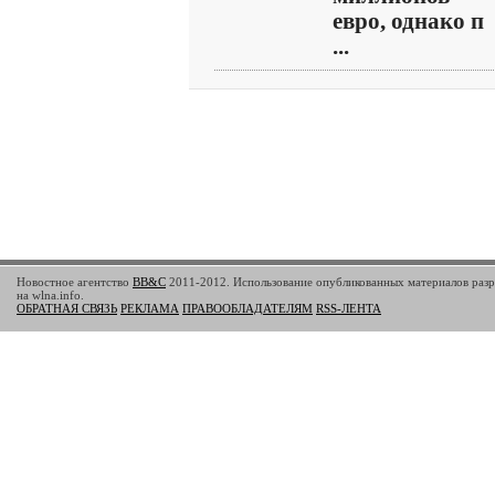
евро, однако п
...
Новостное агентство
BB&C
2011-2012. Использование опубликованных материалов разр
на wlna.info.
ОБРАТНАЯ СВЯЗЬ
РЕКЛАМА
ПРАВООБЛАДАТЕЛЯМ
RSS-ЛЕНТА