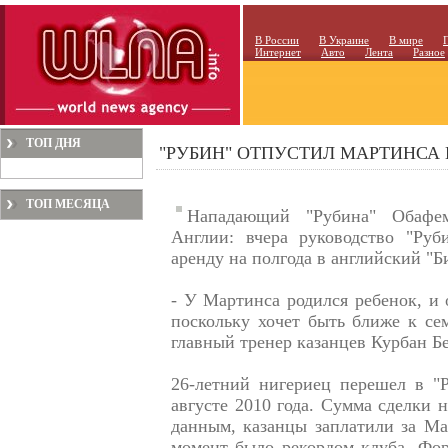
В России
В Украине
В мире
Интернет
Авто
Лента
Разное
ТОП ДНЯ
"РУБИН" ОТПУСТИЛ МАРТИНСА
ТОП МЕСЯЦА
Нападающий "Рубина" Обафе
Англии: вчера руководство "Руб
аренду на полгода в английский "Б
- У Мартинса родился ребенок, и 
поскольку хочет быть ближе к се
главный тренер казанцев Курбан Б
26-летний нигериец перешел в "Р
августе 2010 года. Сумма сделки н
данным, казанцы заплатили за Ма
момент было рекордом клуба. Фор