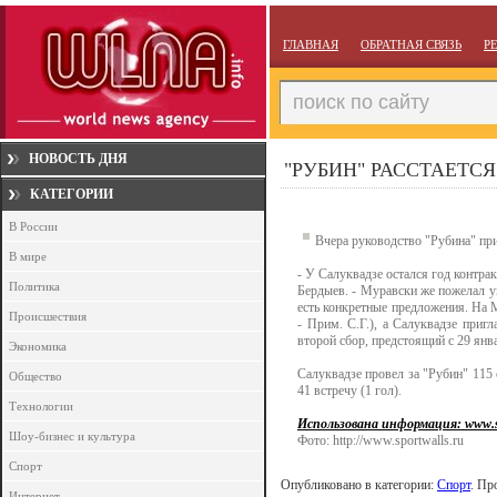
ГЛАВНАЯ
ОБРАТНАЯ СВЯЗЬ
Р
НОВОСТЬ ДНЯ
"РУБИН" РАССТАЕТС
КАТЕГОРИИ
В России
Вчера руководство "Рубина" пр
В мире
- У Салуквадзе остался год контрак
Политика
Бердыев. - Муравски же пожелал у
есть конкретные предложения. На М
Происшествия
- Прим. С.Г.), а Салуквадзе при
второй сбор, предстоящий с 29 янв
Экономика
Салуквадзе провел за "Рубин" 115 
Общество
41 встречу (1 гол).
Технологии
Использована информация: www.sp
Шоу-бизнес и культура
Фото: http://www.sportwalls.ru
Спорт
Опубликовано в категории:
Спорт
. Пр
Интернет