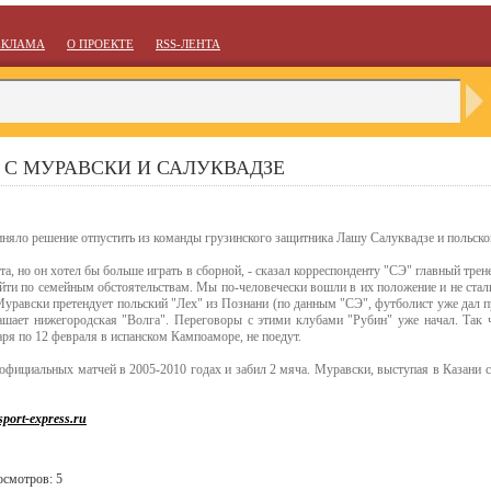
ЕКЛАМА
О ПРОЕКТЕ
RSS-ЛЕНТА
Я С МУРАВСКИ И САЛУКВАДЗЕ
иняло решение отпустить из команды грузинского защитника Лашу Салуквадзе и польско
та, но он хотел бы больше играть в сборной, - сказал корреспонденту "СЭ" главный трен
йти по семейным обстоятельствам. Мы по-человечески вошли в их положение и не стали
уравски претендует польский "Лех" из Познани (по данным "СЭ", футболист уже дал пр
глашает нижегородская "Волга". Переговоры с этими клубами "Рубин" уже начал. Так
аря по 12 февраля в испанском Кампоаморе, не поедут.
официальных матчей в 2005-2010 годах и забил 2 мяча. Муравски, выступая в Казани с
ort-express.ru
осмотров: 5