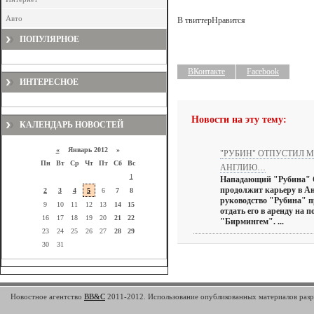
Авто
В твиттер
Нравится
ПОПУЛЯРНОЕ
ВКонтакте
Facebook
ИНТЕРЕСНОЕ
Новости на эту тему:
КАЛЕНДАРЬ НОВОСТЕЙ
«
Январь 2012 »
"РУБИН" ОТПУСТИЛ 
Пн
Вт
Ср
Чт
Пт
Сб
Вс
АНГЛИЮ…
1
Нападающий "Рубина" 
продолжит карьеру в Ан
2
3
4
5
6
7
8
руководство "Рубина" 
9
10
11
12
13
14
15
отдать его в аренду на 
16
17
18
19
20
21
22
"Бирмингем". ...
23
24
25
26
27
28
29
30
31
Новостное агентство
BB&C
2011-2012. Использование опубликованных материалов разре