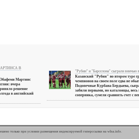
МАРТИНСА В
"Рубин" и "Барселона" сыграли вничью 
Казанский "Рубин" во втором туре г
Обафеми Мартинс
чемпионов на своем поле едва не обы
глии: вчера
Подопечные Курбана Бердыева, сыгра
приняло решение
забили первыми, но каталонцы, весь
полгода в английский
соперника, сумели сравнять счет с пен
шено только при условии размещения индексируемой гиперссылки на wlna.info.