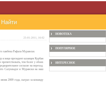
НОВОТЕКА
25-01-2011, 16:02
ПОПУЛЯРНОЕ
го хавбека Рафала Муравски.
ер и вице-президент казанцев Курбан
 препятствовать, тем более у обоих
ИНТЕРЕСНОЕ
едварительное согласие на переход.
 что Салуквадзе и Муравски на наш
 июня 2009 года, сыграл за команду