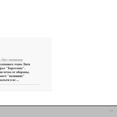
в Лиге чемпионов
руппового этапа Лиги
грал "Барселону".
в четко от обороны,
 матч "возившие"
альти в ис ...
-->