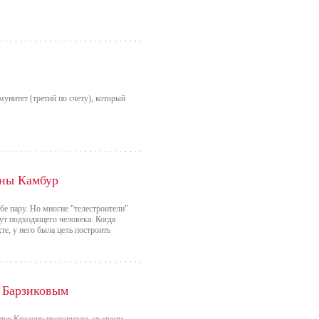
2
мунитет (третий по счету), который
аны Камбур
е пару. Но многие "телестроители"
ут подходящего человека. Когда
е, у него была цель построить
м Барзиковым