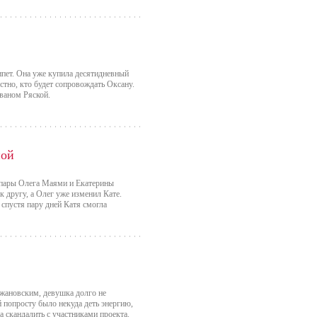
гипет. Она уже купила десятидневный
стно, кто будет сопровождать Оксану.
ваном Ряской.
ной
 пары Олега Маями и Екатерины
 другу, а Олег уже изменил Кате.
 спустя пару дней Катя смогла
жановским, девушка долго не
ей попросту было некуда деть энергию,
а скандалить с участниками проекта.