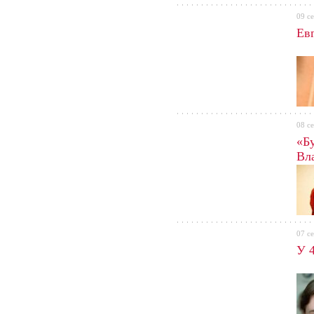
09 с
Ев
08 с
«Б
Вл
07 с
У 4