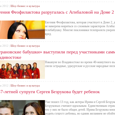
ен 2012 |
Шоу-бизнес и культура
гения Феофилактова разругалась с Агибаловой на Доме 2
Евгения Феофилактова, которая участвует в Доме 2, 
не намерена мириться со сложным характером Агибал
телебабушку. Многие поклонники телепроекта уверены
вред.
ен 2012 |
Шоу-бизнес и культура
урановские бабушки» выступили перед участниками сам
адивостоке
Накануне во Владивостоке во время 40-минутного в
спели эстрадные, удмуртские и русские народные песн
ен 2012 |
Шоу-бизнес и культура
7-летней супруги Сергея Безрукова будет ребенок
Уже пошел 13 год, как актеры Ирина и Сергей Безру
Безруковых считают идеальным. Единственным отриц
что у них не было общих детей. Ирина Безрукова мног
родить супругу ребенка, но одним желанием не обойти