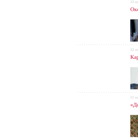
13 с
Ок
12 с
Ка
11 с
«Д