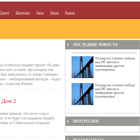
Спорт
Интернет
Авто
Лента
Разное
ПОСЛЕДНИЕ НОВОСТИ
Тиллерсон считает победу
над ИГ шагом в
а Агибалова покинет проект. На днях
ликвидации других
ала свое условие, при котором она
группировок
. Как выяснилось, от семьи Гажиенко-
оих» - меблированный коттедж – будут
на с супругом Юрием.
Тиллерсон считает победу
над ИГ шагом в
ликвидации других
группировок
 Дом 2
ина заявили, что после ссор и
, и не будут откладывать свадьбу.
ИНТЕРЕСНОЕ
ября на Сейшельских островах.