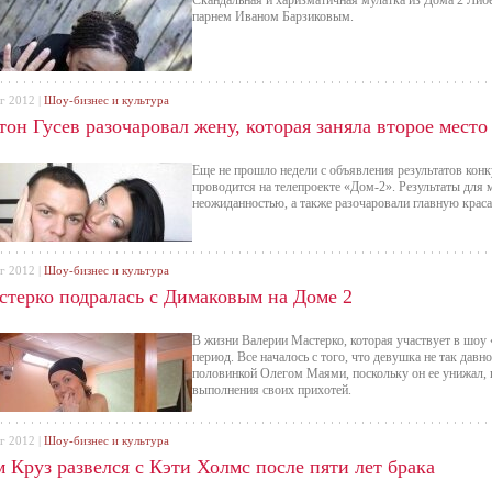
Скандальная и харизматичная мулатка из Дома 2 Либ
парнем Иваном Барзиковым.
г 2012 |
Шоу-бизнес и культура
он Гусев разочаровал жену, которая заняла второе место
Еще не прошло недели с объявления результатов конк
проводится на телепроекте «Дом-2». Результаты для 
неожиданностью, а также разочаровали главную кра
г 2012 |
Шоу-бизнес и культура
стерко подралась с Димаковым на Доме 2
В жизни Валерии Мастерко, которая участвует в шоу
период. Все началось с того, что девушка не так давно
половинкой Олегом Маями, поскольку он ее унижал, 
выполнения своих прихотей.
г 2012 |
Шоу-бизнес и культура
 Круз развелся с Кэти Холмс после пяти лет брака