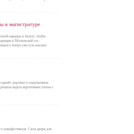
ы в магистратуре
воей карьеры в балете, чтобы
уденции в Московской гос.
льшого театра уже есть высшее
ездной» дорожке в откровенном
решила надеть коротенькое платье с
го кинофестиваля. Свои двери для