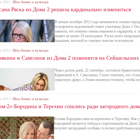
ен 2012 |
Шоу-бизнес и культура
сана Ряска из Дома 2 решила кардинально измениться
В начале октября 2012 года начинаются съемки перед
телепроекта подопытной станет участница Дома 2 Окс
заявила, что помимо смены макияжа и гардероба, к
скинет не менее 10 килограмм. Ряска хочет попроща
барышни, которой ее считают многие телезрители.
ен 2012 |
Шоу-бизнес и культура
рякина и Самсонов из Дома 2 поженятся на Сейшельских
Через десять дней, 22 сентября, состоится бракосоче
Карякиной и А. Самсонова. Стоит отметить, что Алекс
серьезную драку, а Элина покинула телешоу, чтобы н
ен 2012 |
Шоу-бизнес и культура
ом-2»:Бородина и Терехин сошлись ради загородного дом
Ксения Бородина сама возвратилась к Терехину. Как
Бородиной является победа в стартовавшем на Доме 2 
получит загородный особняк со всеми удобствами не