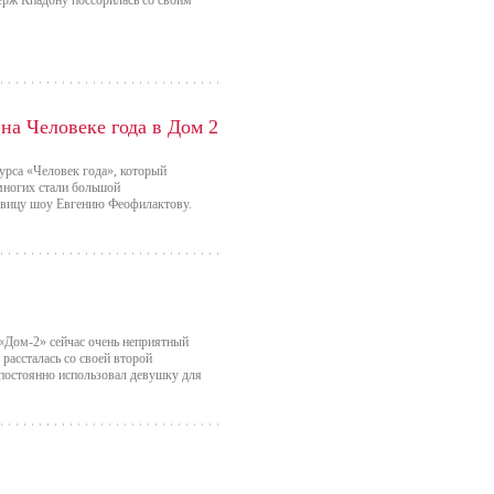
ерж Кпадону поссорилась со своим
 на Человеке года в Дом 2
урса «Человек года», который
многих стали большой
савицу шоу Евгению Феофилактову.
 «Дом-2» сейчас очень неприятный
 рассталась со своей второй
постоянно использовал девушку для