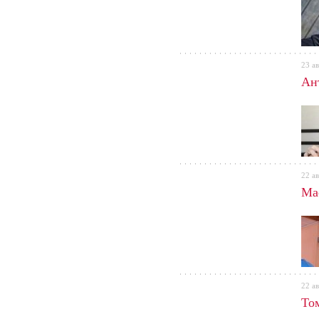
23 ав
Ант
22 ав
Ма
22 ав
Том