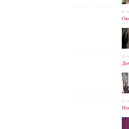
07 с
Ок
06 с
До
05 с
Но