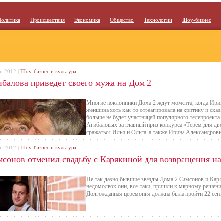
Политика
Происшествия
Экономика
Общество
Технологии
Шоу-бизнес
ен 2012 |
Шоу-бизнес и культура
ибалова приведет своего мужа на Дом 2
Многие поклонники Дома 2 ждут момента, когда Ирин
женщина хоть как-то отреагировала на критику и сказ
больше не будет участницей популярного телепроекта
Агибаловых за главный приз конкурса «Терем для дв
сражаться Илья и Ольга, а также Ирина Александров
ен 2012 |
Шоу-бизнес и культура
мсонов отменил свадьбу с Карякиной для возвращения на
Не так давно бывшие звезды Дома 2 Самсонов и Каряк
недомолвок они, все-таки, пришли к мирному решению
Долгожданная церемония должна была пройти 22 сент