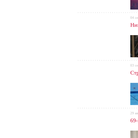
04 с
Ни
03 с
Ст
29 ав
69