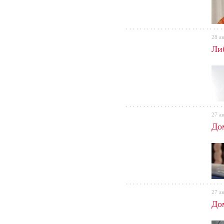
28 ав
Ли
27 ав
До
27 ав
До