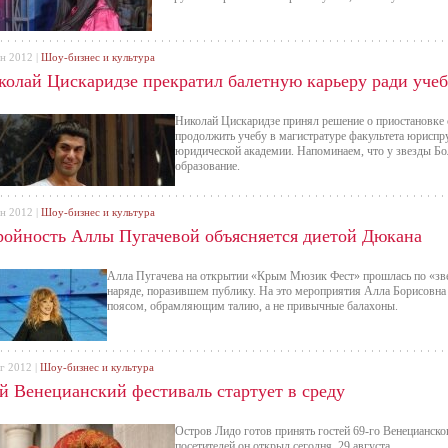
ен 2012 |
Шоу-бизнес и культура
колай Цискаридзе прекратил балетную карьеру ради учеб
Николай Цискаридзе принял решение о приостановке с
продолжить учебу в магистратуре факультета юриспр
юридической академии. Напоминаем, что у звезды Бо
образование.
ен 2012 |
Шоу-бизнес и культура
ройность Аллы Пугачевой объясняется диетой Дюкана
Алла Пугачева на открытии «Крым Мюзик Фест» прошлась по «зв
наряде, поразившем публику. На это мероприятия Алла Борисовна 
поясом, обрамляющим талию, а не привычные балахоны.
г 2012 |
Шоу-бизнес и культура
-й Венецианский фестиваль стартует в среду
Остров Лидо готов принять гостей 69-го Венецианско
посетителей он открыл сегодня, 29 августа.