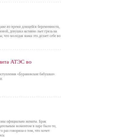
даже во время длящейся беременности,
овой, девушка активно льет грязь на
, что молодая мама это делает себе во
мита АТЭС во
ыступления «Бурановские бабушки»
и.
ковы официально женаты. Брак
ательным моментом в паре было то,
о раз говорила о том, что хочет
сь.