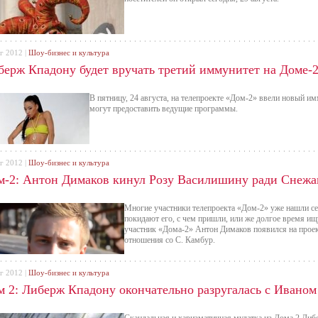
г 2012 |
Шоу-бизнес и культура
берж Кпадону будет вручать третий иммунитет на Доме-
В пятницу, 24 августа, на телепроекте «Дом-2» ввели новый им
могут предоставить ведущие программы.
г 2012 |
Шоу-бизнес и культура
м-2: Антон Димаков кинул Розу Василишину ради Снеж
Многие участники телепроекта «Дом-2» уже нашли себ
покидают его, с чем пришли, или же долгое время ищ
участник «Дома-2» Антон Димаков появился на проект
отношения со С. Камбур.
г 2012 |
Шоу-бизнес и культура
м 2: Либерж Кпадону окончательно разругалась с Ивано