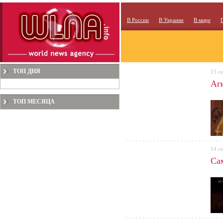
В России
В Украине
В мире
ТОП ДНЯ
15 с
Аг
ТОП МЕСЯЦА
14 с
Са