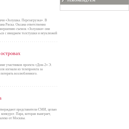
РЕКОМЕНДУЕМ
ачи «Золушка. Перезагрузка». В
ана Ряска. Оксана ответственно
 завершению съемок «Золушки» они
ться с имиджем толстушки и неуклюжей
 островах
тание участников проекта «Дом-2» Э.
ея изгнали из телепроекта за
е потерять возлюбленного.
а
 утверждают представители СМИ, целью
конкурсе. Пара, которая выиграет,
далеко от Москвы.