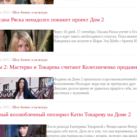
ен 2012 |
Шоу-бизнес и культура
сана Ряска ненадолго покинет проект Дом 2
Через 10 дней, 17 сентября, Оксана Ряска улетит в Е
тур и ждет такого необходимого отпуска. Пока неизве
Наверняка она полетит в Шарм Эль Шейх с братом И
ен 2012 |
Шоу-бизнес и культура
м 2: Мастерко и Токарева считают Колесниченко продаж
Недавно на Доме 2 произошла ссора новоиспеченной
Колесниченко.Молодые люди еще не притерлись друг к
Девушке долгое время не удавалось придти в себя, но
расстаться с мужчиной.
ен 2012 |
Шоу-бизнес и культура
вый возлюбленный опозорил Катю Токареву на Доме 2
После развода Екатерины Токаревой с Венцеславом Венгр
находила себе места. Дело не в том, что она переживала, 
которую она тратила на ссоры с мужем, поэтому она начал