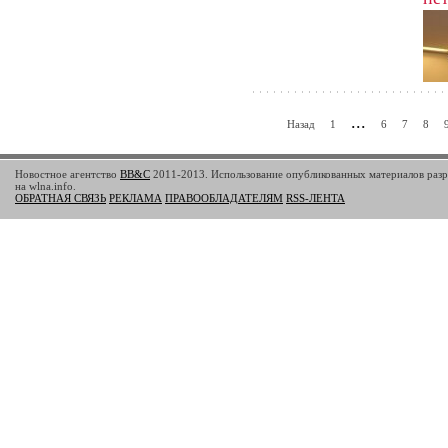
пр
...
Назад
1
6
7
8
певи
горо
штра
Новостное агентство
BB&C
2011-2013. Использование опубликованных материалов разр
проп
на wlna.info.
ОБРАТНАЯ СВЯЗЬ
РЕКЛАМА
ПРАВООБЛАДАТЕЛЯМ
RSS-ЛЕНТА