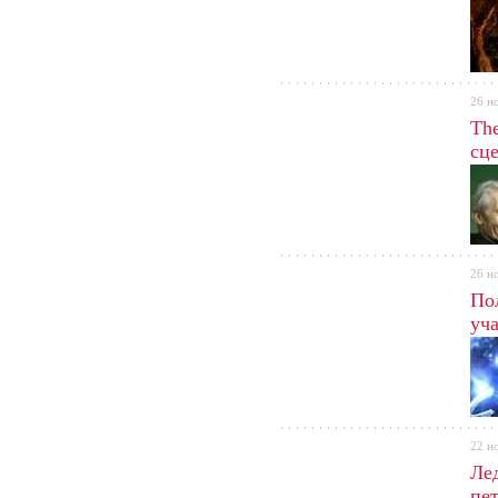
в Ук
26 н
The
сц
26 н
По
уч
сл
стад
запл
22 н
Ле
пет