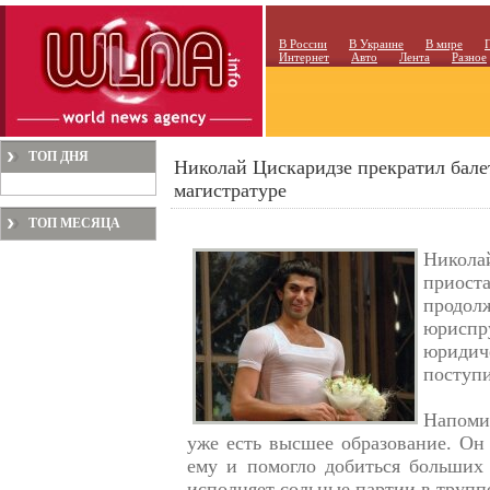
В России
В Украине
В мире
Интернет
Авто
Лента
Разное
ТОП ДНЯ
Николай Цискаридзе прекратил бале
магистратуре
ТОП МЕСЯЦА
Никол
приоста
продолж
юрисп
юриди
поступи
Напоми
уже есть высшее образование. Он
ему и помогло добиться больших 
исполняет сольные партии в трупп