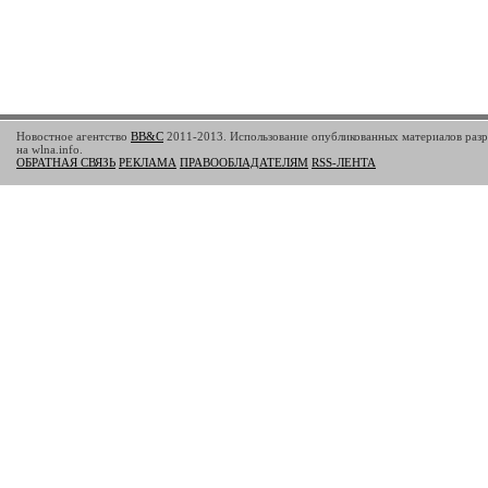
Новостное агентство
BB&C
2011-2013. Использование опубликованных материалов разр
на wlna.info.
ОБРАТНАЯ СВЯЗЬ
РЕКЛАМА
ПРАВООБЛАДАТЕЛЯМ
RSS-ЛЕНТА