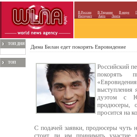
В России
В Украине
В мире
Интернет
Авто
Лента
ТОП ДНЯ
Дима Билан едет покорять Евровидение
ТОП
Российский пе
МЕСЯЦА
покорять п
«Евровиде
выступления я
дуэтом с Ю
продюсеры, о
просится на к
С подачей заявки, продюсеры чуть н
стоит ли им принимать участие в