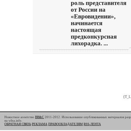
роль представителя
от России на
«Евровидении»,
начинается
настоящая
предконкурсная
лихорадка. ...
{T_L
Новостное агентство
BB&C
2011-2012. Использование опубликованных материалов разр
на wlna.info.
ОБРАТНАЯ СВЯЗЬ
РЕКЛАМА
ПРАВООБЛАДАТЕЛЯМ
RSS-ЛЕНТА