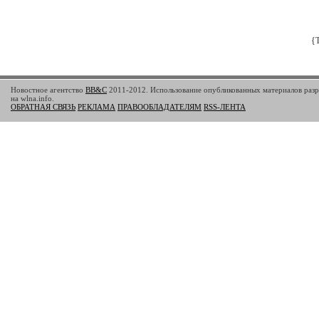
{
Новостное агентство
BB&C
2011-2012. Использование опубликованных материалов разр
на wlna.info.
ОБРАТНАЯ СВЯЗЬ
РЕКЛАМА
ПРАВООБЛАДАТЕЛЯМ
RSS-ЛЕНТА