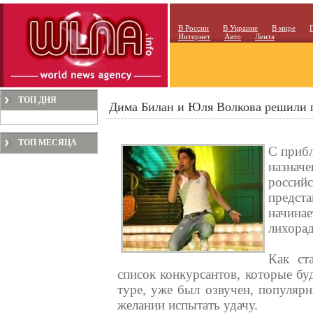
В России
В Украине
В мире
Интернет
Авто
Лента
ТОП ДНЯ
Дима Билан и Юля Волкова решили 
ТОП МЕСЯЦА
С прибл
назна
росси
предст
начин
лихорад
Как ст
список конкурсантов, которые бу
туре, уже был озвучен, популяр
желании испытать удачу.