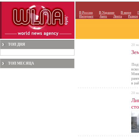
В России
В Украине
В мире
Интернет
Авто
Лента
Разное
ТОП ДНЯ
20 м
Зе
ТОП МЕСЯЦА
Подз
вско
Мини
ране
в ра
20 м
Ли
ст