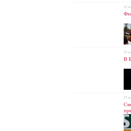
20 м
Фе
2012
В по
Финл
20 м
В 
эксп
20 м
См
пря