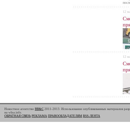
посл
12 м
См
пря
12 м
См
пря
Новостное агентство
BB&C
2011-2013. Использование опубликованных материалов разр
на wlna.info.
ОБРАТНАЯ СВЯЗЬ
РЕКЛАМА
ПРАВООБЛАДАТЕЛЯМ
RSS-ЛЕНТА