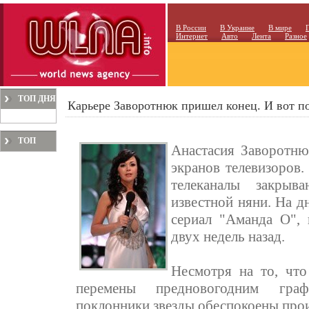
В России
В Украине
В мире
Интернет
Авто
Лента
Разное
ТОП ДНЯ
Карьере Заворотнюк пришел конец. И вот по
ТОП
Анастасия Заворотню
МЕСЯЦА
экранов телевизоров.
телеканалы закры
известной няни. На д
сериал "Аманда О",
двух недель назад.
Несмотря на то, что
перемены предновогодним граф
поклонники звезды обеспокоены пр