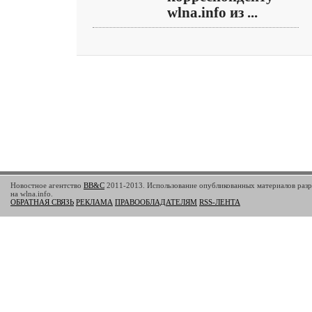
wlna.info из ...
Новостное агентство
BB&C
2011-2013. Использование опубликованных материалов разр
на wlna.info.
ОБРАТНАЯ СВЯЗЬ
РЕКЛАМА
ПРАВООБЛАДАТЕЛЯМ
RSS-ЛЕНТА