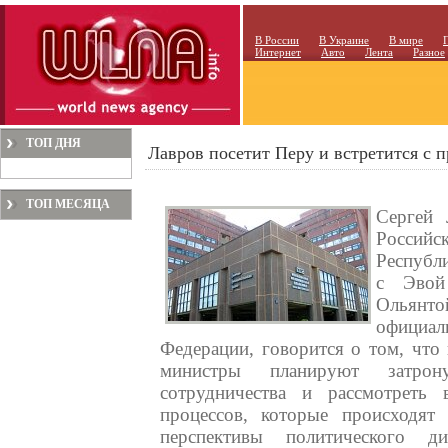
В России
В Украине
В мире
Интернет
Авто
Лента
Разное
ТОП ДНЯ
Лавров посетит Перу и встретится с 
ТОП МЕСЯЦА
Сергей 
Российс
Республи
с Эвой
Ольянто
официал
Федерации, говорится о том, что
министры планируют затрону
сотрудничества и рассмотреть 
процессов, которые происходят
перспективы политического д