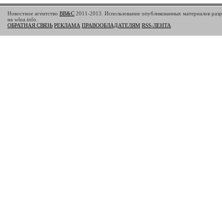
Новостное агентство
BB&C
2011-2013. Использование опубликованных материалов разр
на wlna.info.
ОБРАТНАЯ СВЯЗЬ
РЕКЛАМА
ПРАВООБЛАДАТЕЛЯМ
RSS-ЛЕНТА