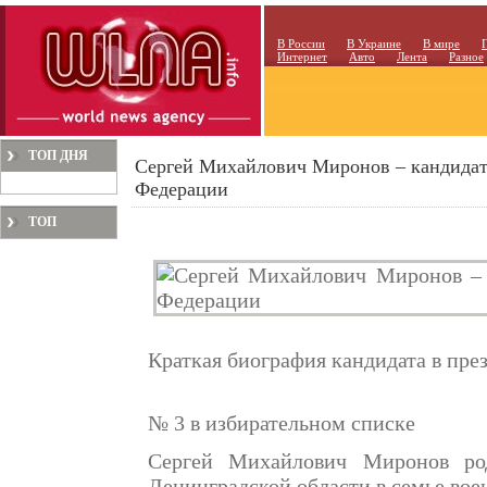
В России
В Украине
В мире
Интернет
Авто
Лента
Разное
ТОП ДНЯ
Сергей Михайлович Миронов – кандидат
Федерации
ТОП
МЕСЯЦА
Краткая биография кандидата в пр
№ 3 в избирательном списке
Сергей Михайлович Миронов род
Ленинградской области в семье во