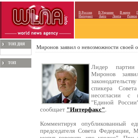
В России
В Украине
В мире
Интернет
Авто
Лента
Разное
ТОП ДНЯ
Миронов заявил о невозможности своей о
ТОП
Лидер партии 
МЕСЯЦА
Миронов заяв
законодательств
спикера Совет
несогласии с 
"Единой Росси
сообщает
"Интерфакс"
.
Комментируя опубликованный е
председателя Совета Федерации, М
могут говорить что угодно". При