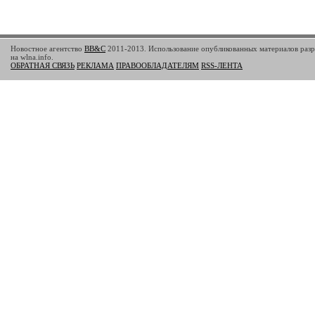
Новостное агентство
BB&C
2011-2013. Использование опубликованных материалов разр
на wlna.info.
ОБРАТНАЯ СВЯЗЬ
РЕКЛАМА
ПРАВООБЛАДАТЕЛЯМ
RSS-ЛЕНТА