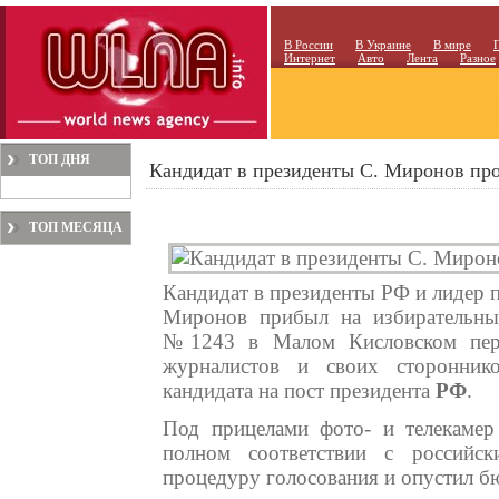
В России
В Украине
В мире
Интернет
Авто
Лента
Разное
ТОП ДНЯ
Кандидат в президенты С. Миронов про
ТОП МЕСЯЦА
Кандидат в президенты РФ и лидер 
Миронов прибыл на избирательны
№1243 в Малом Кисловском пере
журналистов и своих сторонник
кандидата на пост президента
РФ
.
Под прицелами фото- и телекамер
полном соответствии с российск
процедуру голосования и опустил бю