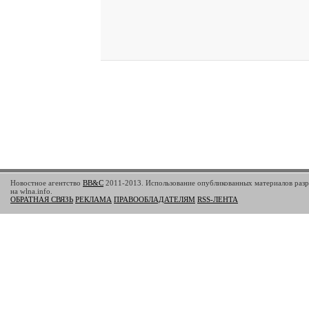
Новостное агентство
BB&C
2011-2013. Использование опубликованных материалов разр
на wlna.info.
ОБРАТНАЯ СВЯЗЬ
РЕКЛАМА
ПРАВООБЛАДАТЕЛЯМ
RSS-ЛЕНТА