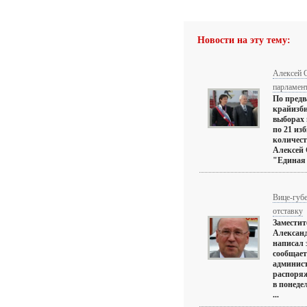
Новости на эту тему:
Алексей С
парламен
По пред
крайизби
выборах 
по 21 из
количест
Алексей
"Единая Р
Вице-губе
отставку
Заместит
Алексан
написал 
сообщает
админист
распоряж
в понеде
...