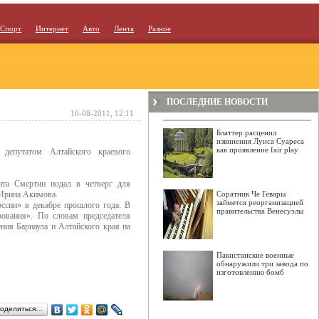
Спорт
Интернет
Авто
Лента
Разное
ПОСЛЕДНИЕ НОВОСТИ
10-08-2011, 12:11
Блаттер расценил
извинения Луиса Суареса
как проявление fair play
депутатом Алтайского краевого
нта Смертин подал в четверг для
 Ирина Акимова.
Соратник Че Гевары
займется реорганизацией
ссии» в декабре прошлого года. В
правительства Венесуэлы
ования». По словам председателя
ния Барнаула и Алтайского края на
Пакистанские военные
обнаружили три завода по
изготовлению бомб
оделиться…