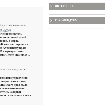
ИНТЕРЕСНОЕ
РЕКОМЕНДУЕМ
збирательной комиссии
гей Сытых
гиб председатель
ссии региона Сергей
годня, 5 марта,
s4k.com подтвердили в
по Алтайскому краю
 В квартире Сытых
ого Сергея Леонидов ...
ая пытался задушить
онального управления
ета рассказал о том,
Алтайского края было
е дело в отношении
ителей, который
ксиста по пути к жене в