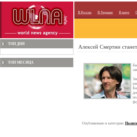
В России
В Украине
В мире
ТОП ДНЯ
Алексей Смертин станет
ТОП МЕСЯЦА
Бы
за
За
ра
Ка
де
по
фе
Опубликовано в категории:
Полит