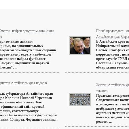
мертин избран депутатом алтайского
Погиб председатель и
та
Алтайского края Сер
варительным данным
В Алтайском крае по
ркома, на дополнительных
Избирательной коми
в краевое законодательное собрание
Сытых. Этот факт се
бирательному округу наибольшее
корреспонденту new
во голосов набрал футболист
пресс-службе ГУВД 
 Смертин, выдвинутый партией
Светлана Ляпунова.
оссия". ...
обнаружены тела сам
рнатор Алтайского края подал в
Житель Алтайского кр
таксиста
ель губернатора Алтайского края
Представитель реги
дра Карлина Николай Черепанов
Следственного комит
заявление об отставке. Как
что следователями 
 официальный сайт краевой
возбуждено уголовно
рации, соответствующее
одного из местных ж
ение было подписано губернатором
пытался задушить та
льник, 15 марта. Черепанов занимал
роддом. ...