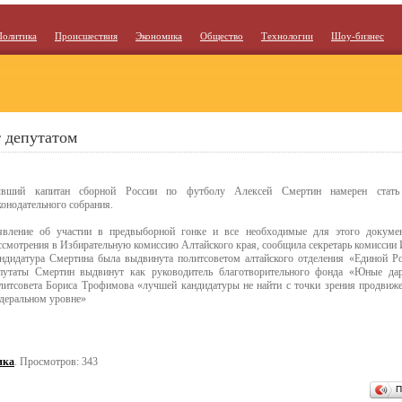
Политика
Происшествия
Экономика
Общество
Технологии
Шоу-бизнес
 депутатом
вший капитан сборной России по футболу Алексей Смертин намерен стать 
конодательного собрания.
явление об участии в предвыборной гонке и все необходимые для этого докуме
ссмотрения в Избирательную комиссию Алтайского края, сообщила секретарь комиссии
ндидатура Смертина была выдвинута политсоветом алтайского отделения «Единой Ро
путаты Смертин выдвинут как руководитель благотворительного фонда «Юные дар
литсовета Бориса Трофимова «лучшей кандидатуры не найти с точки зрения продвиже
деральном уровне»
ика
. Просмотров: 343
П