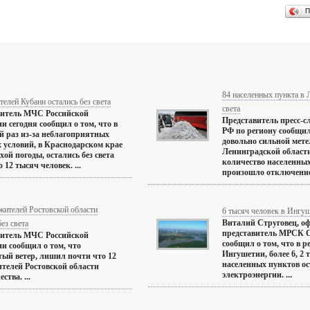
П
84 населенных пункта в 
телей Кубани остались без света
света
витель МЧС Российской
Представитель пресс-
и сегодня сообщил о том, что в
РФ по региону сообщил,
й раз из-за неблагоприятных
довольно сильной метел
 условий, в Краснодарском крае
Ленинградской област
хой погоды, остались без света
количество населенных
 12 тысяч человек. ...
произошло отключение 
жителей Ростовской области
6 тысяч человек в Ингуш
Виталий Струговец, 
без света
представитель МРСК С
витель МЧС Российской
сообщил о том, что в р
и сообщил о том, что
Ингушетии, более 6, 2
ый ветер, лишил почти что 12
населенных пунктов ос
телей Ростовской области
электроэнергии. ...
ства. ...