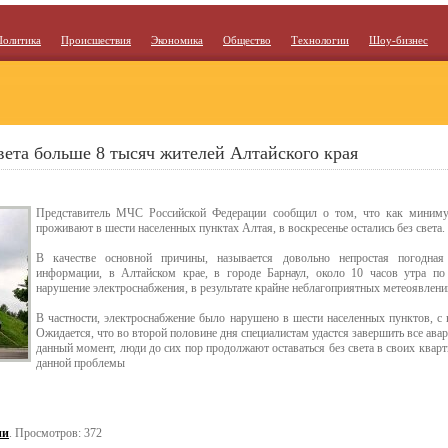
Политика
Происшествия
Экономика
Общество
Технологии
Шоу-бизнес
вета больше 8 тысяч жителей Алтайского края
Представитель МЧС Российской Федерации сообщил о том, что как миниму
проживают в шести населенных пунктах Алтая, в воскресенье остались без света.
В качестве основной причины, называется довольно непростая погодная
информации, в Алтайском крае, в городе Барнаул, около 10 часов утра п
нарушение электроснабжения, в результате крайне неблагоприятных метеоявлени
В частности, электроснабжение было нарушено в шести населенных пунктов, с 
Ожидается, что во второй половине дня специалистам удастся завершить все ава
данный момент, люди до сих пор продолжают оставаться без света в своих кварт
данной проблемы
ии
. Просмотров: 372