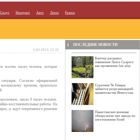
Спорт
Интернет
Авто
Лента
Разное
ПОСЛЕДНИЕ НОВОСТИ
3-03-2013, 12:33
Блаттер расценил
извинения Луиса Суареса
как проявление fair play
м восемь тысяч человек, которые
 ситуация. Согласно официальной
о московскому времени, произошло
Соратник Че Гевары
займется реорганизацией
й.
правительства Венесуэлы
населением, около 9 тысяч человек.
рийно-восстановительные работы. На
ирах, и, ждут оперативного решения
Пакистанские военные
обнаружили три завода по
изготовлению бомб