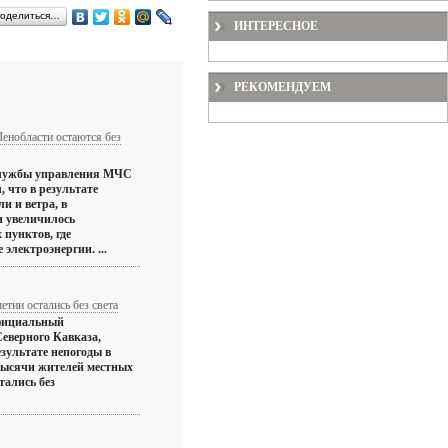
оделиться…
ИНТЕРЕСНОЕ
РЕКОМЕНДУЕМ
Ленобласти остаются без
службы управления МЧС
 что в результате
и и ветра, в
и увеличилось
 пунктов, где
электроэнергии. ...
етии остались без света
официальный
еверного Кавказа,
езультате непогоды в
 тысячи жителей местных
тались без