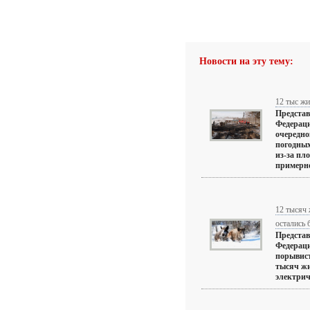
Новости на эту тему:
12 тыс жи
Предста
Федераци
очередно
погодных
из-за пло
примерно
12 тысяч 
остались 
Предста
Федераци
порывист
тысяч жи
электриче