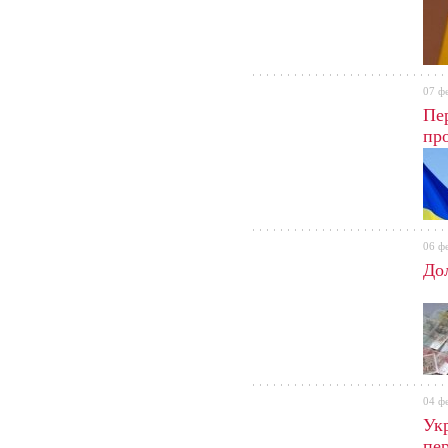
07 ф
Пе
пр
06 ф
Дол
04 ф
Ук
пе