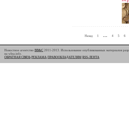
пов
...
Назад
1
4
5
6
Новостное агентство
BB&C
2011-2013. Использование опубликованных материалов разр
на wlna.info.
ОБРАТНАЯ СВЯЗЬ
РЕКЛАМА
ПРАВООБЛАДАТЕЛЯМ
RSS-ЛЕНТА