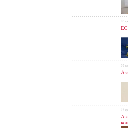
08 ф
ЕС
08 ф
Аз
плат
07 ф
Аз
кон