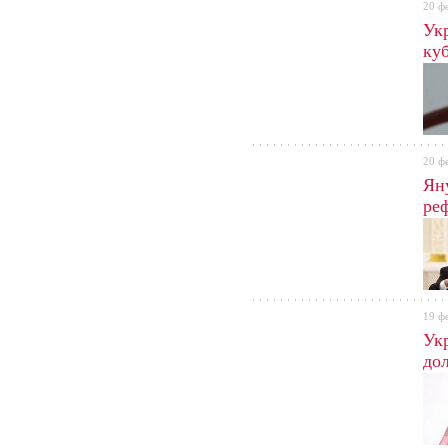
20 ф
Ук
куб
20 ф
Ян
ре
19 ф
Ук
до