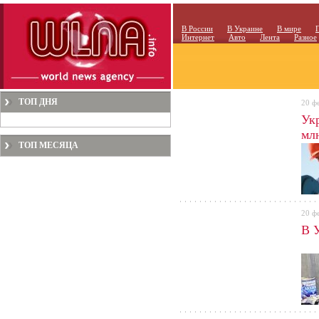
В России
В Украине
В мире
Интернет
Авто
Лента
Разное
ТОП ДНЯ
20 ф
Укр
млн
ТОП МЕСЯЦА
20 ф
В 
на 2