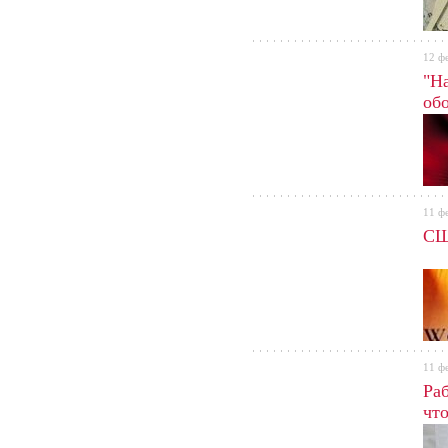
12 ф
"Н
обо
11 ф
СШ
11 ф
Ра
чт