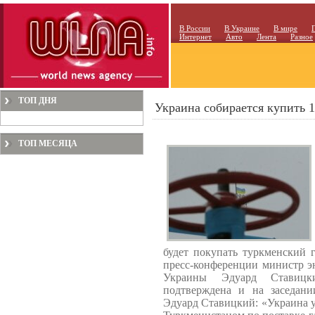
В России
В Украине
В мире
Интернет
Авто
Лента
Разное
ТОП ДНЯ
Украина собирается купить 1
ТОП МЕСЯЦА
будет покупать туркменский г
пресс-конференции министр э
Украины Эдуард Ставицк
подтверждена и на заседани
Эдуард Ставицкий: «Украина у