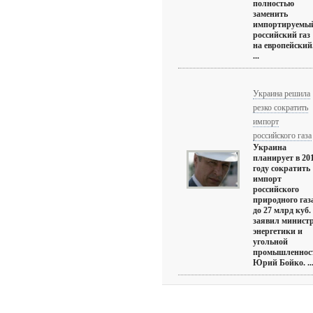
полностью
заменить
импортируемы
российский газ
на европейский
...
Украина решила
резко сократить
импорт
российского газа
Украина
планирует в 20
году сократить
импорт
российского
природного газ
до 27 млрд куб.
заявил минист
энергетики и
угольной
промышленнос
Юрий Бойко. ..