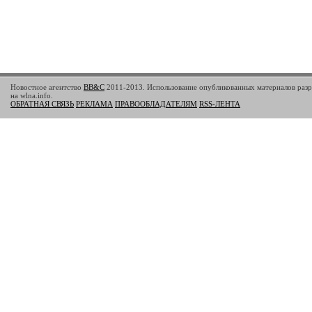
Новостное агентство
BB&C
2011-2013. Использование опубликованных материалов разр
на wlna.info.
ОБРАТНАЯ СВЯЗЬ
РЕКЛАМА
ПРАВООБЛАДАТЕЛЯМ
RSS-ЛЕНТА