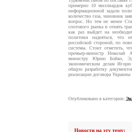
Туркменистаном по поставке г
примерно 10 миллиардов куб
информационной задали полит
количество газа, чиновник зая
вопрос. Но тем не менее Ста
спотового рынка и отнять тр
как раз выйдет на необходи
политики надеяться, что и
российской стороной, по пов
системы. Стоит отметить, чт
премьер-министр Николай А
министру Юрию Бойко, Эд
экономическим делам Игорю 
общую разработку документо
реализации договора Украины 
Опубликовано в категории:
Эк
Новости на эту тему: