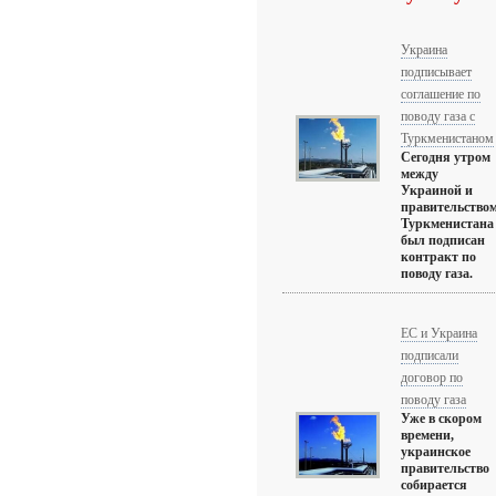
Украина
подписывает
соглашение по
поводу газа с
Туркменистаном
Сегодня утром
между
Украиной и
правительство
Туркменистана
был подписан
контракт по
поводу газа.
ЕС и Украина
подписали
договор по
поводу газа
Уже в скором
времени,
украинское
правительство
собирается