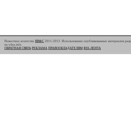
Новостное агентство
BB&C
2011-2013. Использование опубликованных материалов разр
на wlna.info.
ОБРАТНАЯ СВЯЗЬ
РЕКЛАМА
ПРАВООБЛАДАТЕЛЯМ
RSS-ЛЕНТА