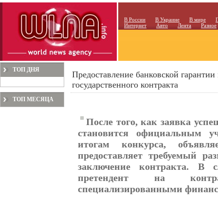
В России
В Украине
В мире
Интернет
Авто
Лента
Разное
ТОП ДНЯ
Предоставление банковской гарантии 
государственного контракта
ТОП МЕСЯЦА
После того, как заявка усп
становится официальным уч
итогам конкурса, объявля
предоставляет требуемый ра
заключение контракта. В 
претендент на контр
специализированными финанс