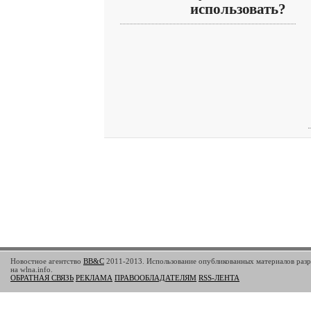
использовать?
Новостное агентство
BB&C
2011-2013. Использование опубликованных материалов разр
на wlna.info.
ОБРАТНАЯ СВЯЗЬ
РЕКЛАМА
ПРАВООБЛАДАТЕЛЯМ
RSS-ЛЕНТА