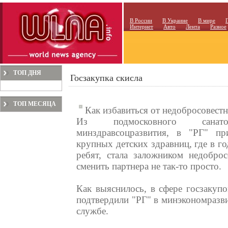
В России
В Украине
В мире
Интернет
Авто
Лента
Разное
ТОП ДНЯ
Госзакупка скисла
ТОП МЕСЯЦА
Как избавиться от недобросовест
Из подмосковного санат
минздравсоцразвития, в "РГ" п
крупных детских здравниц, где в г
ребят, стала заложником недобро
сменить партнера не так-то просто.
Как выяснилось, в сфере госзакупо
подтвердили "РГ" в минэкономразв
службе.