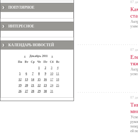
07 д
ПОПУЛЯРНОЕ
Ка
ст
Актр
ИНТЕРЕСНОЕ
узам
КАЛЕНДАРЬ НОВОСТЕЙ
07 д
Ел
«
Декабрь 2011
»
Пн
Вт
Ср
Чт
Пт
Сб
Вс
тя
1
2
3
4
Актр
5
6
7
8
9
10
11
успе
12
13
14
15
16
17
18
19
20
21
22
23
24
25
26
27
28
29
30
31
07 д
Ти
мн
Успе
руко
тепе
ей п