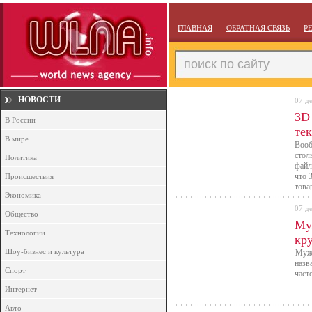
ГЛАВНАЯ
ОБРАТНАЯ СВЯЗЬ
Р
НОВОСТИ
07 д
3D
В России
те
В мире
Вооб
стол
Политика
файл
что 
Происшествия
това
Экономика
элек
дост
07 д
Общество
возм
Му
Технологии
кр
Шоу-бизнес и культура
Мужа
назв
Спорт
част
Интернет
Авто