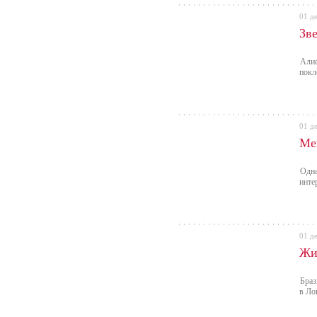
01 д
Зве
Алис
покл
01 д
Ме
Одна
инте
01 д
Жи
Браз
в Ло