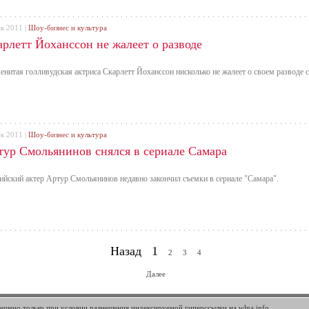
ек 2011 |
Шоу-бизнес и культура
арлетт Йоханссон не жалеет о разводе
енитая голливудская актриса Скарлетт Йоханссон нисколько не жалеет о своем разводе 
ек 2011 |
Шоу-бизнес и культура
тур Смольянинов снялся в сериале Самара
ийский актер Артур Смольянинов недавно закончил съемки в сериале "Самара".
Назад
1
2
3
4
Далее
шено только при условии размещения индексируемой гиперссылки на wlna.info.