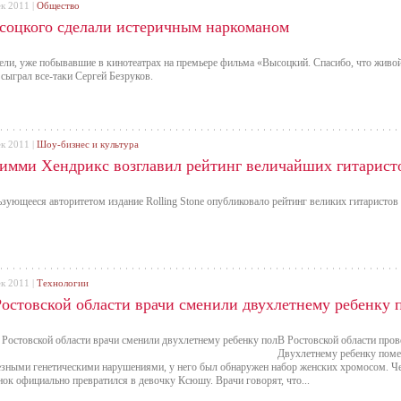
ек 2011 |
Общество
соцкого сделали истеричным наркоманом
ели, уже побывавшие в кинотеатрах на премьере фильма «Высоцкий. Спасибо, что живой
 сыграл все-таки Сергей Безруков.
ек 2011 |
Шоу-бизнес и культура
имми Хендрикс возглавил рейтинг величайших гитарист
зующееся авторитетом издание Rolling Stone опубликовало рейтинг великих гитаристов
ек 2011 |
Технологии
Ростовской области врачи сменили двухлетнему ребенку 
В Ростовской области про
Двухлетнему ребенку поме
езными генетическими нарушениями, у него был обнаружен набор женских хромосом. Че
нок официально превратился в девочку Ксюшу. Врачи говорят, что...