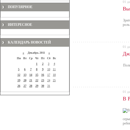
01 д
ПОПУЛЯРНОЕ
Вы
Зрит
ИНТЕРЕСНОЕ
роль
КАЛЕНДАРЬ НОВОСТЕЙ
01 д
Дж
«
Декабрь 2011
»
Пн
Вт
Ср
Чт
Пт
Сб
Вс
1
2
3
4
Поль
5
6
7
8
9
10
11
12
13
14
15
16
17
18
19
20
21
22
23
24
25
26
27
28
29
30
31
01 д
В 
серь
ребе