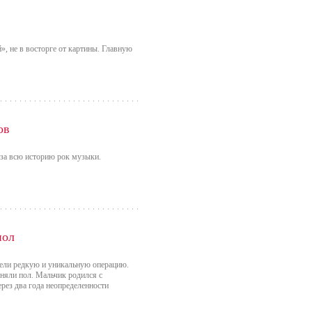
», не в восторге от картины. Главную
ов
 за всю историю рок музыки.
пол
вели редкую и уникальную операцию.
няли пол. Мальчик родился с
рез два года неопределенности