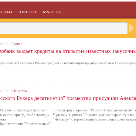
ЕКЛАМА
О ПРОЕКТЕ
RSS-ЛЕНТА
ек 2011 |
Разное
ербанк выдает кредиты на открытие известных закусочн
рский банк Сбербанка России предложил начинающим предпринимателям Новосибирска
ек 2011 |
Общество
усского Букера десятилетия" посмертно присудили Алекс
Литературную премию "Русский Букер десятилетия" 
Чудакову за роман "Ложится мгла на старые ступени..
"Ленты.ру" с торжественной церемонии вручения пре
бря в гостинице "Золотое кольцо".