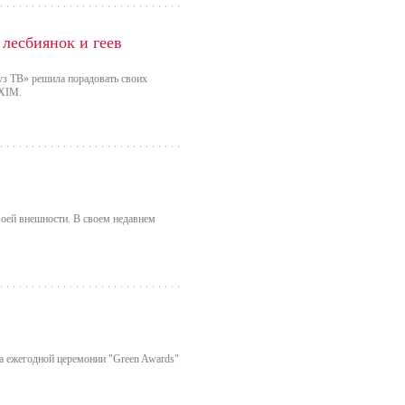
 лесбиянок и геев
уз ТВ» решила порадовать своих
AXIM.
своей внешности. В своем недавнем
а ежегодной церемонии "Green Awards"