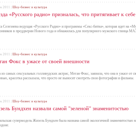
ек 2011 |
Шоу-бизнес и культура
зда «Русского радио» призналась, что притягивает к себе
а Селезнева ведущая «Русского Радио» и программы «Секс-битва», которая идет на «М
онников в преддверии Нового года и обнажилась для популярного мужского глянца M
ек 2011 |
Шоу-бизнес и культура
ган Фокс в ужасе от своей внешности
 из самых сексуальных голливудских актрис, Меган Фокс, заявила, что она в ужасе от 
рвью, красотка рассказала, что просто не выносит смотреть свои фотографии и фильмы.
ек 2011 |
Шоу-бизнес и культура
зель Бундхен назвали самой "зеленой" знаменитостью
ильская супермодель Жизель Бундхен была названа самой экологичной знаменитостью н
ндоне.