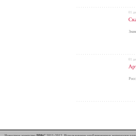
01 д
Ск
Знам
01 д
Ар
Росс
Новостное агентство
BB&C
2011-2012. Использование опубликованных материалов разре