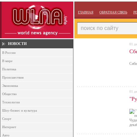
ГЛАВНАЯ
ОБРАТНАЯ СВЯЗЬ
Р
НОВОСТИ
01 д
Сб
В России
В мире
Сиби
Политика
Происшествия
Экономика
01 д
Общество
"Р
Технологии
Шоу-бизнес и культура
Спорт
дека
Интернет
Авто