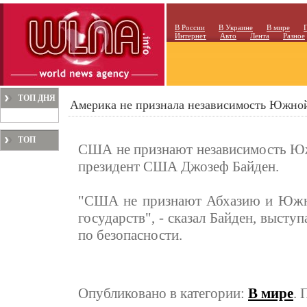
В России
В Украине
В мире
Интернет
Авто
Лента
Разное
ТОП ДНЯ
Америка не признала независимость Южно
ТОП
США не признают независимость Южн
МЕСЯЦА
президент США Джозеф Байден.
"США не признают Абхазию и Южну
государств", - сказал Байден, выст
по безопасности.
Опубликовано в категории:
В мире
. 