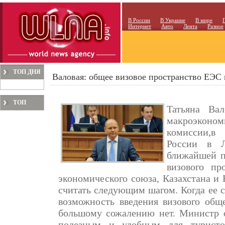
В России
В Украине
В мире
Интернет
Авто
Лента
Разное
ТОП ДНЯ
Валовая: общее визовое пространство ЕЭС 
ТОП
Татьяна Ва
МЕСЯЦА
макроэконо
комиссии,в
России в Л
ближайшей п
визового пр
экономического союза, Казахстана и 
считать следующим шагом. Когда ее с
возможность введения визового общ
большому сожалению нет. Министр о
полезным и удобным для туристо