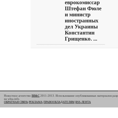
еврокомиссар
Штефан Фюле
и министр
иностранных
дел Украины
Константин
Грищенко. ...
Новостное агентство
BB&C
2011-2013. Использование опубликованных материалов разр
на wlna.info.
ОБРАТНАЯ СВЯЗЬ
РЕКЛАМА
ПРАВООБЛАДАТЕЛЯМ
RSS-ЛЕНТА