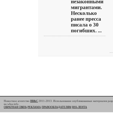
незаконными
мигрантами.
Несколько
ранее пресса
писала о 30
погибших. ...
Новостное агентство
BB&C
2011-2013. Использование опубликованных материалов разр
на wlna.info.
ОБРАТНАЯ СВЯЗЬ
РЕКЛАМА
ПРАВООБЛАДАТЕЛЯМ
RSS-ЛЕНТА