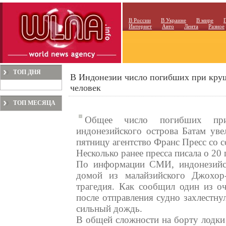
В России
В Украине
В мире
Интернет
Авто
Лента
Разное
ТОП ДНЯ
В Индонезии число погибших при круш
человек
ТОП МЕСЯЦА
Общее число погибших пр
индонезийского острова Батам уве
пятницу агентство Франс Пресс со с
Несколько ранее пресса писала о 20
По информации СМИ, индонезийск
домой из малайзийского Джохор-
трагедия. Как сообщил один из оч
после отправления судно захлестну
сильный дождь.
В общей сложности на борту лодки 