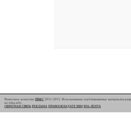
Новостное агентство
BB&C
2011-2013. Использование опубликованных материалов разр
на wlna.info.
ОБРАТНАЯ СВЯЗЬ
РЕКЛАМА
ПРАВООБЛАДАТЕЛЯМ
RSS-ЛЕНТА