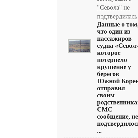
"Севола" не
подтвердилась
Данные о том
что один из
пассажиров
судна «Севол»
которое
потерпело
крушение у
берегов
Южной Кореи
отправил
своим
родственник
СМС
сообщение, не
подтвердилос
...