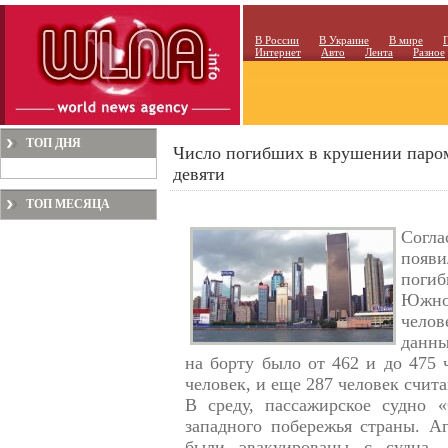
В России
В Украине
В мире
Интернет
Авто
Лента
Разное
ТОП ДНЯ
Число погибших в крушении паро
девяти
ТОП МЕСЯЦА
Согла
появ
поги
Южной
чело
данны
на борту было от 462 и до 475 ч
человек, и еще 287 человек счит
В среду, пассажирское судно 
западного побережья страны. А
были эвакуированы с судна. 