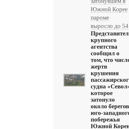
затонувшем в
Южной Корее
пароме
выросло до 54
Представител
крупного
агентства
сообщил о
том, что числ
жертв
крушения
пассажирског
судна «Севол»
которое
затонуло
около берегов
юго-западног
побережья
Южной Кореи