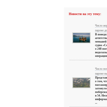
Новости на эту тему:
Число же
пароме до
В понеде
агентств
меньшей 
судна «С
о 248 по
водолазы
операция 
Число по
пароме в
Представ
о том, ч
пассажир
затонуло
побережь
в 54. Не
информац
...