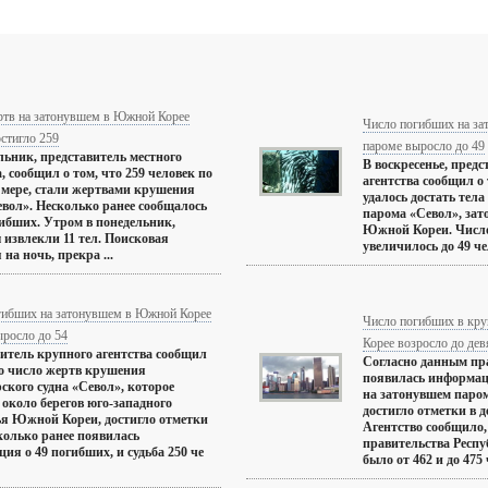
ртв на затонувшем в Южной Корее
Число погибших на з
стигло 259
пароме выросло до 49
льник, представитель местного
В воскресенье, пред
а, сообщил о том, что 259 человек по
агентства сообщил о 
мере, стали жертвами крушения
удалось достать тел
евол». Несколько ранее сообщалось
парома «Севол», зат
гибших. Утром в понедельник,
Южной Кореи. Число
 извлекли 11 тел. Поисковая
увеличилось до 49 чел
на ночь, прекра ...
гибших на затонувшем в Южной Корее
Число погибших в кр
ыросло до 54
Корее возросло до дев
итель крупного агентства сообщил
Согласно данным пр
то число жертв крушения
появилась информац
ского судна «Севол», которое
на затонувшем паро
 около берегов юго-западного
достигло отметки в д
я Южной Кореи, достигло отметки
Агентство сообщило,
сколько ранее появилась
правительства Респу
ия о 49 погибших, и судьба 250 че
было от 462 и до 475 ч