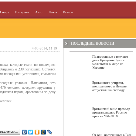
Спорт
Интернет
Авто
Лента
Разное
ПОСЛЕДНИЕ НОВОСТИ
4-05-2014, 11:19
Православные отмечают
день Крещения Руси с
молитвами о мире на
века, которые стали по последним
Украине
общалось о 230 погибших. Остается
ыми погодными условиями, спасатели
погодные условия. Напомним, что
Британского учителя,
похищенного в Йемене,
476 человек, потерпел крушение у
отпустили на свободу
надлежал паром, арестованы по делу
человек.
Британский вице-премьер
призвал лишить Россию
прав на ЧМ-2018
оделиться…
От ран, полученных в Газе,