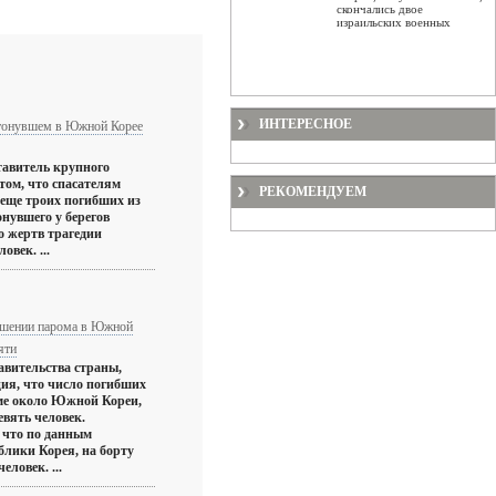
скончались двое
израильских военных
ИНТЕРЕСНОЕ
атонувшем в Южной Корее
ставитель крупного
том, что спасателям
РЕКОМЕНДУЕМ
а еще троих погибших из
онувшего у берегов
 жертв трагедии
овек. ...
ушении парома в Южной
яти
авительства страны,
ия, что число погибших
ме около Южной Кореи,
евять человек.
 что по данным
блики Корея, на борту
еловек. ...