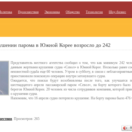
Политика
Происшествия
Экономика
Общество
Технологии
Шоу-бизнес
ушении парома в Южной Корее возросло до 242
Представитель местного агентства сообщил о том, что как минимум 242 чело
данным жертвами крушения судна «Севол» в Южной Корее. Несколько ранее со
неизвестной судьба еще 60 человек. Утром в субботу, в связи с неблагоприятн
приостановили поисковую операцию внутри затонувшего судна.
Ожидается, что поиски будут возобновлены после того, как улучшатся 
шестнадцатого апреля пассажирский паром «Севол», на борту которого было 
берегов Южной Кореи. 20 человек из числа сотрудников компании, которой при
о крушении судна.
Напомним, что 16 апреля судно потерпело крушение. На борту парома было 476 
шествия
. Просмотров: 265
П