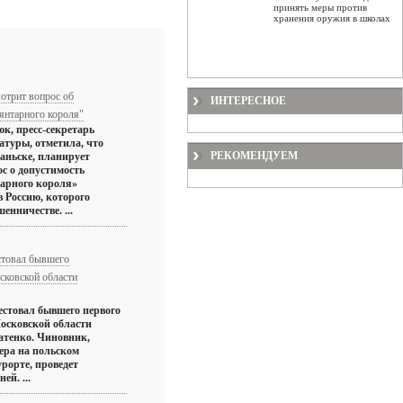
принять меры против
хранения оружия в школах
отрит вопрос об
ИНТЕРЕСНОЕ
янтарного короля"
, пресс-секретарь
туры, отметила, что
РЕКОМЕНДУЕМ
даньске, планирует
ос о допустимость
арного короля»
в Россию, которого
енничестве. ...
стовал бывшего
сковской области
естовал бывшего первого
осковской области
атенко. Чиновник,
ера на польском
рорте, проведет
ей. ...