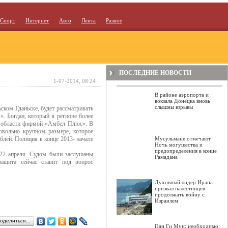
Спорт
Интернет
Авто
Лента
Разное
ПОСЛЕДНИЕ НОВОСТИ
1-07-2014, 08:24
В районе аэропорта и
вокзала Донецка вновь
слышны взрывы
ском Гданьске, будет рассматривать
». Богдан, который в регионе более
й области фирмой «Амбел Плюс». В
овольно крупном размере, которое
лей. Полиция в конце 2013- начале
Мусульмане отмечают
Ночь могущества и
предопределения в конце
 22 апреля. Судом были заслушаны
Рамадана
защита сейчас ставит под вопрос
Духовный лидер Ирана
призвал палестинцев
продолжать войну с
Израилем
оделиться…
Пан Ги Мун: необходимо