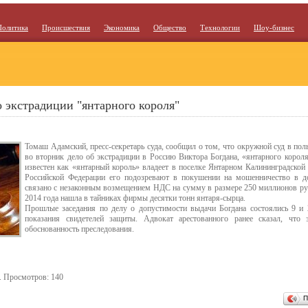
Политика
Происшествия
Экономика
Общество
Технологии
Шоу-бизнес
о экстрадиции "янтарного короля"
Томаш Адамский, пресс-секретарь суда, сообщил о том, что окружной суд в поль
во вторник дело об экстрадиции в Россию Виктора Богдана, «янтарного короля
известен как «янтарный король» владеет в поселке Янтарном Калининградско
Российской Федерации его подозревают в покушении на мошенничество в д
связано с незаконным возмещением НДС на сумму в размере 250 миллионов руб
2014 года нашла в тайниках фирмы десятки тонн янтаря-сырца.
Прошлые заседания по делу о допустимости выдачи Богдана состоялись 9 и
показания свидетелей защиты. Адвокат арестованного ранее сказал, что 
обоснованность преследования.
. Просмотров: 140
П