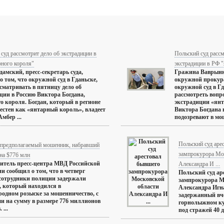
суд рассмотрит дело об экстрадиции в
Польский суд рассм
рного короля"
экстрадиции в РФ "
амский, пресс-секретарь суда,
Гражина Ваврынюк
о том, что окружной суд в Гданьске,
окружной прокура
ссматривать в пятницу дело об
окружной суд в Г
ции в Россию Виктора Богдана,
рассмотреть вопр
о короля. Богдан, который в регионе
экстрадиции «янт
вестен как «янтарный король», владеет
Виктора Богдана 
мбер ...
подозревают в мош
Польский суд аре
 предполагаемый мошенник, набравший
зампрокурора Мо
на $776 млн
итель пресс-центра МВД Российской
Александра И ...
и сообщил о том, что в четверг
Польский суд ар
сотрудники полиции задержали
зампрокурора М
 который находился в
Александра Игн
одном розыске за мошенничество, с
задержанный вч
и на сумму в размере 776 миллионов
горнолыжном ку
 ...
под стражей 40 дн