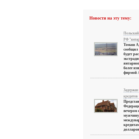
Новости на эту тему:
Польский 
РФ "янта
Томаш Ад
сообщил 
будет ра
экстради
янтарног
более из
фирмой А
Задержан
кредитов 
Представ
Федераци
вечером 
мужчину,
междунар
кредитам
долларов.