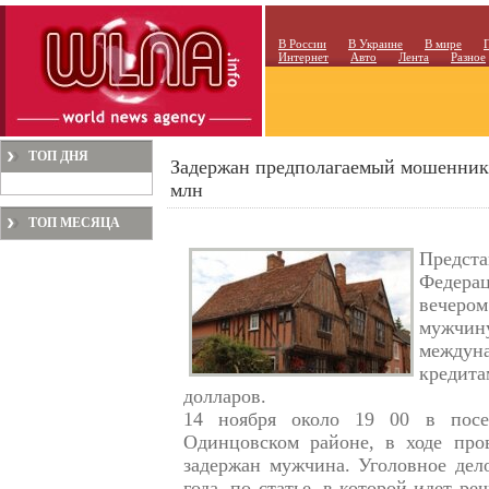
В России
В Украине
В мире
Интернет
Авто
Лента
Разное
ТОП ДНЯ
Задержан предполагаемый мошенник,
млн
ТОП МЕСЯЦА
Предста
Федера
вечеро
мужч
междуна
кредита
долларов.
14 ноября около 19 00 в посел
Одинцовском районе, в ходе про
задержан мужчина. Уголовное дел
года, по статье, в которой идет р