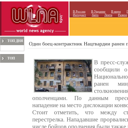
В России
В Украине
В мире
Интернет
Авто
Лента
Разное
ТОП ДНЯ
Один боец-контрактник Нацгвардии ранен 
ТОП
В пресс-слу
МЕСЯЦА
сообщили о
Национальн
ранен мин
столкновени
ополченцами. По данным пресс
нападение на место дислокации конв
Стоит отметить, что между ст
перестрелка. Нападавшие прорвалис
числе бойцов ополчения были также 