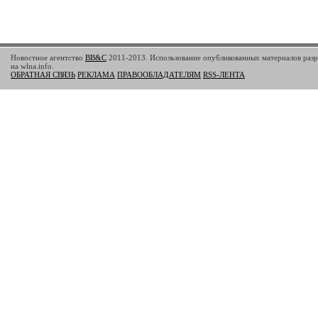
Новостное агентство
BB&C
2011-2013. Использование опубликованных материалов разр
на wlna.info.
ОБРАТНАЯ СВЯЗЬ
РЕКЛАМА
ПРАВООБЛАДАТЕЛЯМ
RSS-ЛЕНТА