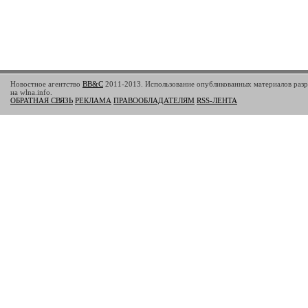
Новостное агентство
BB&C
2011-2013. Использование опубликованных материалов разр
на wlna.info.
ОБРАТНАЯ СВЯЗЬ
РЕКЛАМА
ПРАВООБЛАДАТЕЛЯМ
RSS-ЛЕНТА