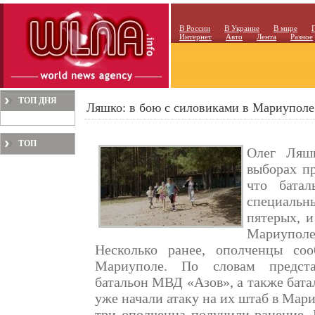
В России
В Украине
В мире
Интернет
Авто
Лента
Разное
ТОП ДНЯ
Ляшко: в бою с силовиками в Мариуполе
ТОП
Олег Ляш
МЕСЯЦА
выборах пр
что батал
специаль
пятерых, 
Мариуполе 
Несколько ранее, ополченцы со
Мариуполе. По словам предста
батальон МВД «Азов», а также бат
уже начали атаку на их штаб в Мари
три ополченца получили ранение. 