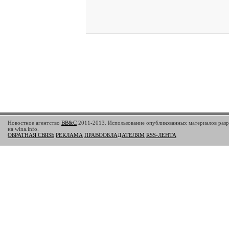
Новостное агентство
BB&C
2011-2013. Использование опубликованных материалов разр
на wlna.info.
ОБРАТНАЯ СВЯЗЬ
РЕКЛАМА
ПРАВООБЛАДАТЕЛЯМ
RSS-ЛЕНТА