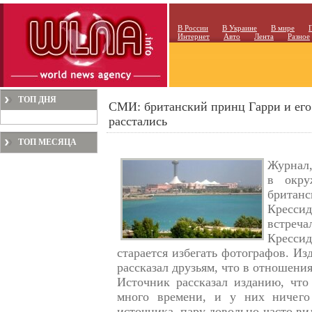
В России
В Украине
В мире
Интернет
Авто
Лента
Разное
ТОП ДНЯ
СМИ: британский принц Гарри и его
расстались
ТОП МЕСЯЦА
Журнал,
в окру
британс
Крессид
встреч
Крессид
старается избегать фотографов. Из
рассказал друзьям, что в отношения
Источник рассказал изданию, чт
много времени, и у них ничего
источника, пару довольно часто ви