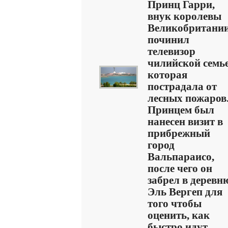
Принц Гарри,
внук королевы
Великобритании
починил
телевизор
чилийской семье
которая
пострадала от
лесных пожаров
Принцем был
нанесен визит в
прибрежный
город
Вальпараисо,
после чего он
забрел в деревн
Эль Вергеп для
того чтобы
оценить, как
быстро идут