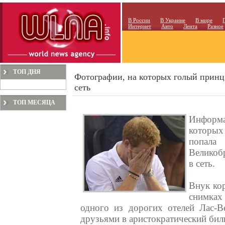
В России
В Украине
В мире
Интернет
Авто
Лента
Разное
ТОП ДНЯ
Фотографии, на которых голый принц 
сеть
ТОП МЕСЯЦА
Информа
которы
попал
Великоб
в сеть.
Внук ко
снимка
одного из дорогих отелей Лас-Ве
друзьями в аристократический бил