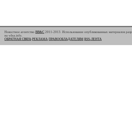
Новостное агентство
BB&C
2011-2013. Использование опубликованных материалов разр
на wlna.info.
ОБРАТНАЯ СВЯЗЬ
РЕКЛАМА
ПРАВООБЛАДАТЕЛЯМ
RSS-ЛЕНТА