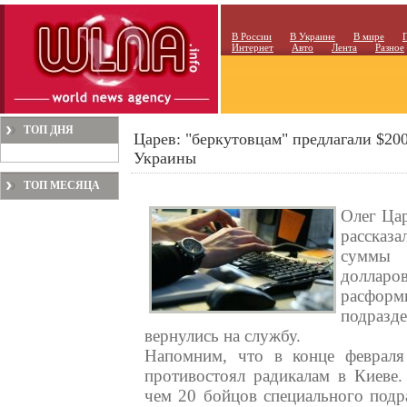
В России
В Украине
В мире
Интернет
Авто
Лента
Разное
ТОП ДНЯ
Царев: "беркутовцам" предлагали $20
Украины
ТОП МЕСЯЦА
Олег Цар
рассказ
суммы 
долла
расфо
подразд
вернулись на службу.
Напомним, что в конце февраля
противостоял радикалам в Киеве.
чем 20 бойцов специального подра