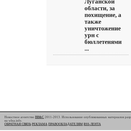
Луганской
области, за
похищение, а
также
уничтожение
урн с
бюллетенями
...
Новостное агентство
BB&C
2011-2013. Использование опубликованных материалов разр
на wlna.info.
ОБРАТНАЯ СВЯЗЬ
РЕКЛАМА
ПРАВООБЛАДАТЕЛЯМ
RSS-ЛЕНТА