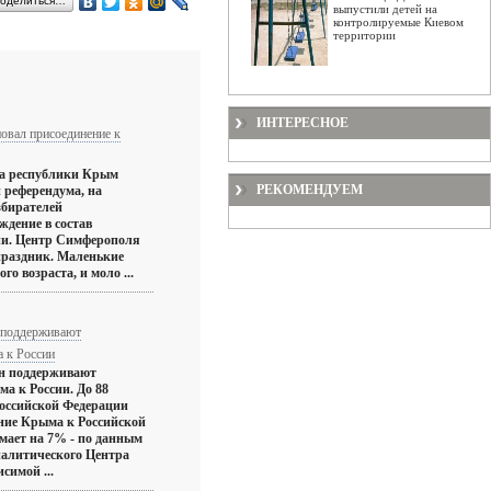
оделиться…
выпустили детей на
контролируемые Киевом
территории
ИНТЕРЕСНОЕ
овал присоединение к
ца республики Крым
РЕКОМЕНДУЕМ
 референдума, на
збирателей
ждение в состав
ии. Центр Симферополя
праздник. Маленькие
го возраста, и моло ...
н поддерживают
 к России
ян поддерживают
а к России. До 88
оссийской Федерации
ние Крыма к Российской
мает на 7% - по данным
налитического Центра
симой ...