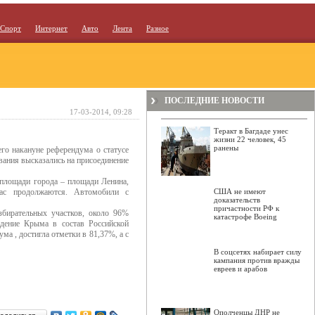
Спорт
Интернет
Авто
Лента
Разное
ПОСЛЕДНИЕ НОВОСТИ
17-03-2014, 09:28
Теракт в Багдаде унес
жизни 22 человек, 45
ранены
о накануне референдума о статусе
вания высказались на присоединение
 площади города – площади Ленина,
йчас продолжаются. Автомобили с
США не имеют
доказательств
причастности РФ к
збирательных участков, около 96%
катастрофе Boeing
ждение Крыма в состав Российской
а , достигла отметки в 81,37%, а с
В соцсетях набирает силу
кампания против вражды
евреев и арабов
Ополченцы ДНР не