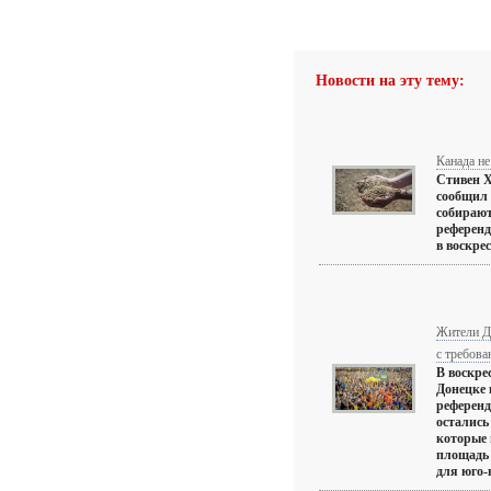
Новости на эту тему:
Канада не
Стивен Х
сообщил 
собирают
референд
в воскресе
Жители Д
с требов
В воскре
Донецке 
референд
остались
которые 
площадь 
для юго-