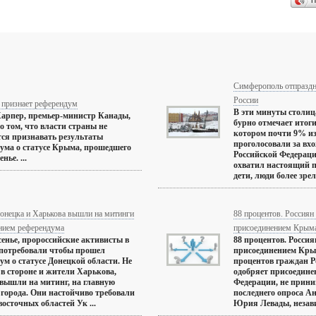
П
Симферополь отпраздн
России
 признает референдум
В эти минуты столи
арпер, премьер-министр Канады,
бурно отмечает итоги
о том, что власти страны не
котором почти 9% и
ся признавать результаты
проголосовали за вхо
ума о статусе Крыма, прошедшего
Российской Федерац
нье. ...
охватил настоящий 
дети, люди более зрело
онецка и Харькова вышли на митинги
88 процентов. Россия
анием референдума
присоединением Крыма
сенье, пророссийские активисты в
88 процентов. Росси
потребовали чтобы прошел
присоединением Крым
ум о статусе Донецкой области. Не
процентов граждан Р
 в стороне и жители Харькова,
одобряет присоедине
вышли на митинг, на главную
Федерации, не прини
города. Они настойчиво требовали
последнего опроса А
восточных областей Ук ...
Юрия Левады, незави