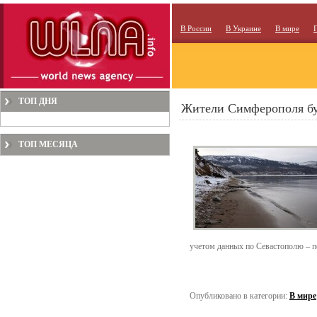
В России
В Украине
В мире
ТОП ДНЯ
Жители Симферополя бу
ТОП МЕСЯЦА
учетом данных по Севастополю – п
Опубликовано в категории:
В мире