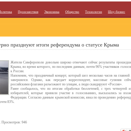
Политика
Происшествия
Экономика
Общество
Технологии
Шоу-бизнес
рно празднуют итоги референдума о статусе Крыма
Жители Симферополя довольно широко отмечают сейчас результаты прошедшег
Крыма, во время которого, по последним данным, почти 96% участников голосо
к России.
Напомним, что праздничный концерт, который шел несколько часов на главной
завершился. Однако, как передает корреспондент, массовые гуляния се
российскими флагами разъезжают по улицам, а люди скандируют «Россия».
Ранее сообщалось, что по итогам обработки бюллетеней, с трех четвертей и
избирателей, которые приняли участие в голосованиях, высказались за вхо
Федерации. Согласно данным крымской комиссии, явка по проведению референдум
очти 83%.
. Просмотров: 946