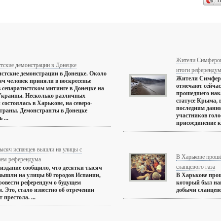
П
Жители Симфероп
тские демонстрации в Донецке
итоги референдум
стские демонстрации в Донецке. Около
Жители Симфер
яч человек приняли в воскресенье
отмечают сейчас
в сепаратистском митинге в Донецке на
прошедшего нак
Украины. Несколько различных
статусе Крыма, 
 состоялась в Харькове, на северо-
последним данн
страны. Демонстранты в Донецке
участников голо
 ...
присоединение к 
ысяч испанцев вышли на улицы с
В Харькове прошё
ием референдума
сланцевого газа
издание сообщило, что десятки тысяч
вышли на улицы 60 городов Испании,
В Харькове прош
ровести референдум о будущем
который был на
. Это, стало известно об отречении
добычи сланцевог
 престола. ...