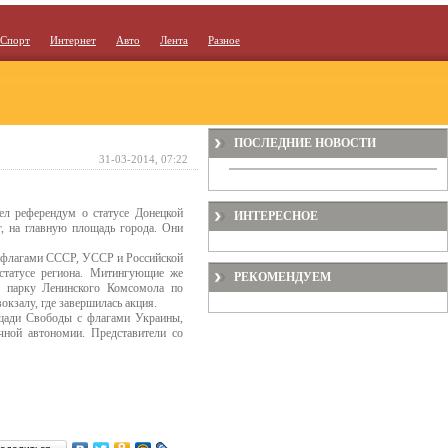
Спорт
Интернет
Авто
Лента
Разное
ПОСЛЕДНИЕ НОВОСТИ
31-03-2014, 07:22
ел референдум о статусе Донецкой
ИНТЕРЕСНОЕ
г, на главную площадь города. Они
с флагами СССР, УССР и Российской
статусе региона. Митингующие же
РЕКОМЕНДУЕМ
к парку Ленинского Комсомола по
окзалу, где завершилась акция.
ощади Свободы с флагами Украины,
чной автономии. Представители со