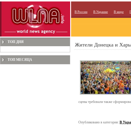
В России
В Украине
В мире
ТОП ДНЯ
Жители Донецка и Харь
ТОП МЕСЯЦА
сцены требовали также сформирова
Опубликовано в категории:
В Укра