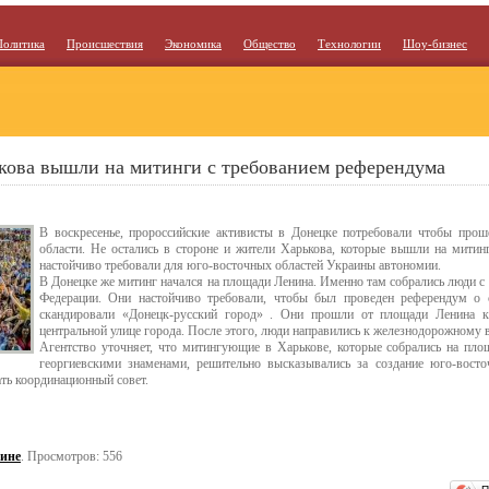
Политика
Происшествия
Экономика
Общество
Технологии
Шоу-бизнес
кова вышли на митинги с требованием референдума
В воскресенье, пророссийские активисты в Донецке потребовали чтобы прош
области. Не остались в стороне и жители Харькова, которые вышли на митин
настойчиво требовали для юго-восточных областей Украины автономии.
В Донецке же митинг начался на площади Ленина. Именно там собрались люди 
Федерации. Они настойчиво требовали, чтобы был проведен референдум о 
скандировали «Донецк-русский город» . Они прошли от площади Ленина 
центральной улице города. После этого, люди направились к железнодорожному в
Агентство уточняет, что митингующие в Харькове, которые собрались на пл
георгиевскими знаменами, решительно высказывались за создание юго-восто
ть координационный совет.
ине
. Просмотров: 556