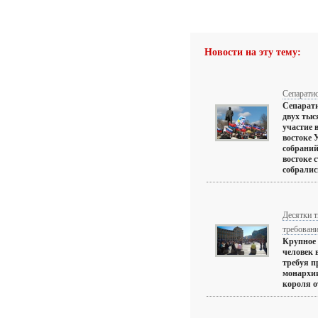
Новости на эту тему:
Сепаратис
Сепарати
двух тыс
участие 
востоке 
собраний
востоке 
собрались
Десятки т
требован
Крупное 
человек 
требуя п
монархии
короля от