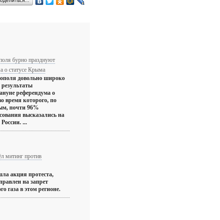
оделиться…
оля бурно празднуют
а о статусе Крыма
ополя довольно широко
 результаты
ануне референдума о
во время которого, по
ым, почти 96%
сования высказались на
России. ...
л митинг против
ла акция протеста,
правлен на запрет
о газа в этом регионе.