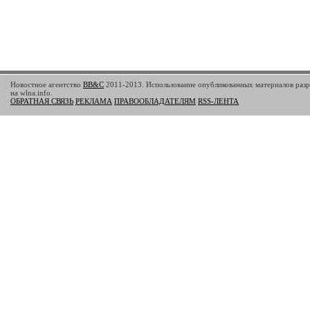
Новостное агентство
BB&C
2011-2013. Использование опубликованных материалов разр
на wlna.info.
ОБРАТНАЯ СВЯЗЬ
РЕКЛАМА
ПРАВООБЛАДАТЕЛЯМ
RSS-ЛЕНТА