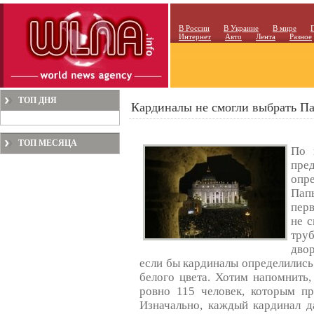
В России
В Украине
В мире
Интернет
Авто
Лента
Разное
ТОП ДНЯ
Кардиналы не смогли выбрать П
ТОП МЕСЯЦА
По 
пред
опр
Пап
перв
не с
тру
дво
если бы кардиналы определились
белого цвета. Хотим напомнить,
ровно 115 человек, которым пр
Изначально, каждый кардинал д