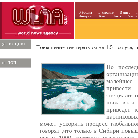
В России
В Украине
В мире
Интернет
Авто
Лента
Разное
ТОП ДНЯ
Повышение температуры на 1,5 градуса, п
ТОП
По послед
МЕСЯЦА
организац
малейшее
привести 
специалис
повысится
приведет 
парниковых 
может ускорить процесс глобальног
говорят ,что только в Сибири повы
около 1000 гигатонн углекислого