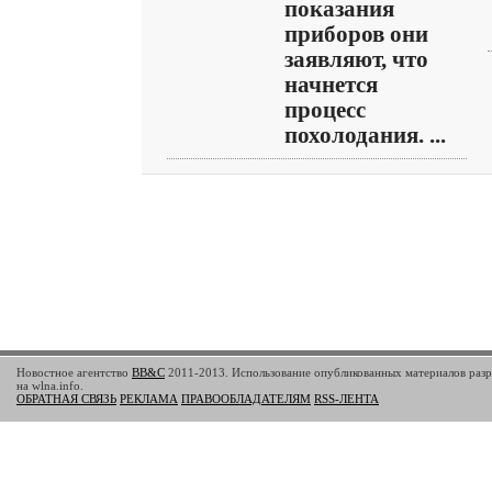
показания
приборов они
заявляют, что
начнется
процесс
похолодания. ...
Новостное агентство
BB&C
2011-2013. Использование опубликованных материалов разр
на wlna.info.
ОБРАТНАЯ СВЯЗЬ
РЕКЛАМА
ПРАВООБЛАДАТЕЛЯМ
RSS-ЛЕНТА