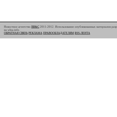
Новостное агентство
BB&C
2011-2012. Использование опубликованных материалов разр
на wlna.info.
ОБРАТНАЯ СВЯЗЬ
РЕКЛАМА
ПРАВООБЛАДАТЕЛЯМ
RSS-ЛЕНТА