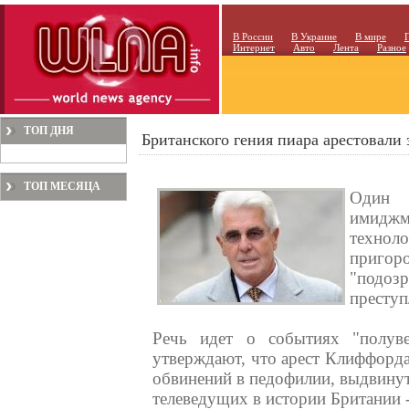
В России
В Украине
В мире
Интернет
Авто
Лента
Разное
ТОП ДНЯ
Британского гения пиара арестовали
ТОП МЕСЯЦА
Один 
имиджм
техноло
пригор
"подо
преступ
Речь идет о событиях "полув
утверждают, что арест Клиффорда
обвинений в педофилии, выдвину
телеведущих в истории Британии 