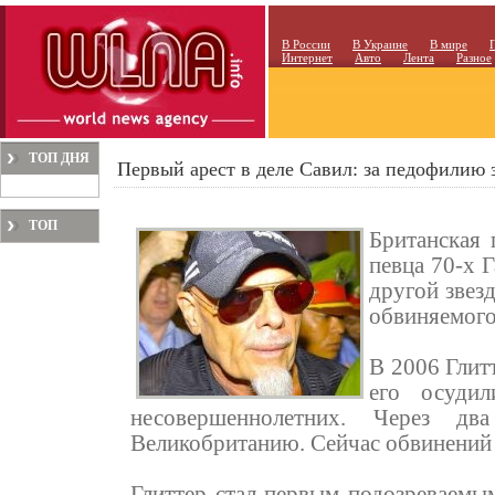
В России
В Украине
В мире
Интернет
Авто
Лента
Разное
ТОП ДНЯ
Первый арест в деле Савил: за педофилию 
ТОП
Британская 
МЕСЯЦА
певца 70-х 
другой звез
обвиняемого
В 2006 Глитт
его осудил
несовершеннолетних. Через дв
Великобританию. Сейчас обвинений 
Глиттер стал первым подозреваемы