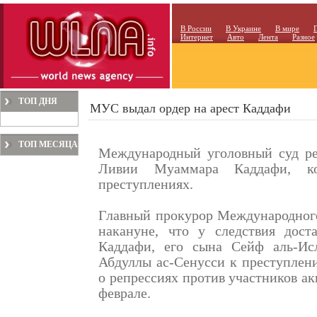
В России
В Украине
В мире
Интернет
Авто
Лента
Разное
ТОП ДНЯ
МУС выдал ордер на арест Каддафи
ТОП МЕСЯЦА
Международный уголовный суд ре
Ливии Муаммара Каддафи, ко
преступлениях.
Главный прокурор Международног
накануне, что у следствия доста
Каддафи, его сына Сейф аль-Ис
Абдуллы ас-Сенусси к преступлени
о репрессиях против участников ак
феврале.