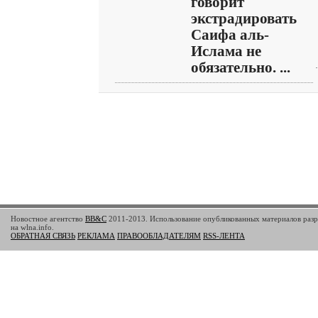
говорит
экстрадировать
Саифа аль-
Ислама не
обязательно. ...
Новостное агентство
BB&C
2011-2013. Использование опубликованных материалов разр
на wlna.info.
ОБРАТНАЯ СВЯЗЬ
РЕКЛАМА
ПРАВООБЛАДАТЕЛЯМ
RSS-ЛЕНТА