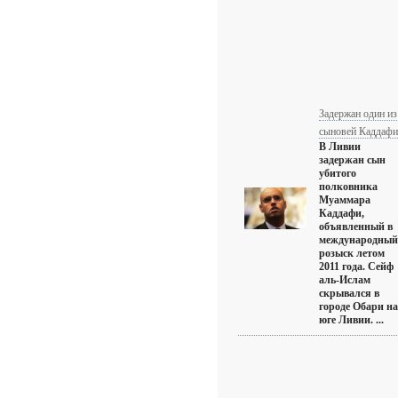
Задержан один из
сыновей Каддафи
В Ливии
задержан сын
убитого
полковника
Муаммара
Каддафи,
объявленный в
международный
розыск летом
2011 года. Сейф
аль-Ислам
скрывался в
городе Обари на
юге Ливии. ...