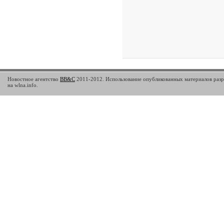
Новостное агентство
BB&C
2011-2012. Использование опубликованных материалов разр
на wlna.info.