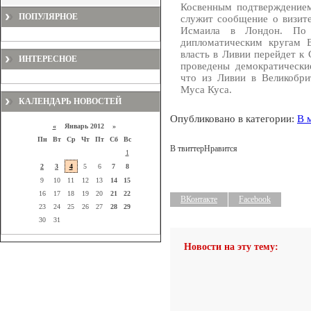
Косвенным подтверждением
ПОПУЛЯРНОЕ
служит сообщение о визит
Исмаила в Лондон. По д
дипломатическим кругам В
власть в Ливии перейдет к 
ИНТЕРЕСНОЕ
проведены демократически
что из Ливии в Великобри
Муса Куса.
КАЛЕНДАРЬ НОВОСТЕЙ
Опубликовано в категории:
В 
«
Январь 2012 »
Пн
Вт
Ср
Чт
Пт
Сб
Вс
В твиттер
Нравится
1
2
3
4
5
6
7
8
9
10
11
12
13
14
15
16
17
18
19
20
21
22
ВКонтакте
Facebook
23
24
25
26
27
28
29
30
31
Новости на эту тему: