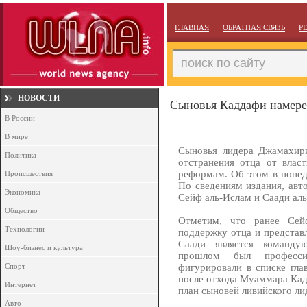
ГЛАВНАЯ
ОБРАТНАЯ СВЯЗЬ
Р
НОВОСТИ
Сыновья Каддафи намерен
В России
В мире
Сыновья лидера Джамахир
Политика
отстранения отца от влас
реформам. Об этом в понед
Происшествия
По сведениям издания, авт
Экономика
Сейф аль-Ислам и Саади ал
Общество
Отметим, что ранее Сей
Технологии
поддержку отца и представ
Саади является команду
Шоу-бизнес и культура
прошлом был професси
Спорт
фигурировали в списке гла
после отхода Муаммара Кадд
Интернет
план сыновей ливийского лид
Авто