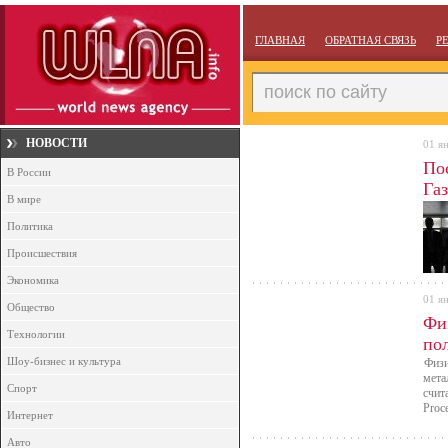
ГЛАВНАЯ
ОБРАТНАЯ СВЯЗЬ
Р
НОВОСТИ
01 я
По
В России
Га
В мире
Юж
Политика
Происшествия
Экономика
01 я
Общество
Фи
Технологии
по
Шоу-бизнес и культура
Физи
мета
Спорт
счит
Proce
Интернет
Авто