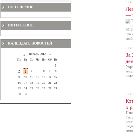
01 я
ПОПУЛЯРНОЕ
Ле
— 
ИНТЕРЕСНОЕ
2012
при 
сооб
облас
КАЛЕНДАРЬ НОВОСТЕЙ
01 я
За 
«
Январь 2012 »
Пн
Вт
Ср
Чт
Пт
Сб
Вс
ден
1
Укра
млрд
2
3
4
5
6
7
8
опла
9
10
11
12
13
14
15
16
17
18
19
20
21
22
23
24
25
26
27
28
29
01 я
30
31
Кэ
о 
Изве
Perr
реше
разд
коми