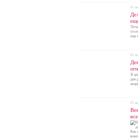
01 я
Де
ещ
Пече
угол
еще 
01 я
Де
ог
В це
дня 
акци
01 я
Ве
все
на
Как 
комп