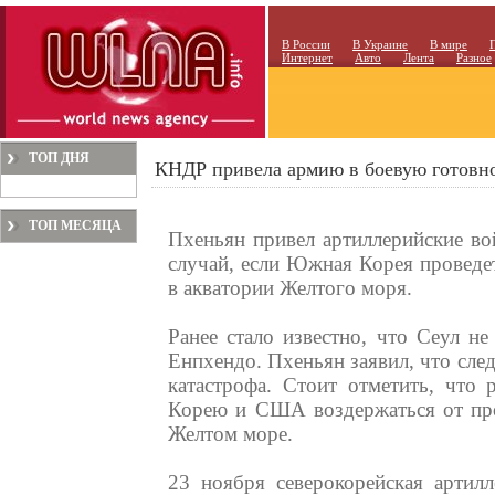
В России
В Украине
В мире
Интернет
Авто
Лента
Разное
ТОП ДНЯ
КНДР привела армию в боевую готовн
ТОП МЕСЯЦА
Пхеньян привел артиллерийские во
случай, если Южная Корея проведе
в акватории Желтого моря.
Ранее стало известно, что Сеул н
Енпхендо. Пхеньян заявил, что сле
катастрофа. Стоит отметить, что
Корею и США воздержаться от про
Желтом море.
23 ноября северокорейская артил