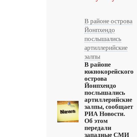
В районе острова
Йонпхендо
послышались
артиллерийские
залпы
В районе
южнокорейского
острова
Йонпхендо
послышались
артиллерийские
залпы, сообщает
РИА Новости.
Об этом
передали
западные СМИ