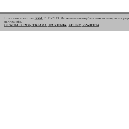
Новостное агентство
BB&C
2011-2013. Использование опубликованных материалов разр
на wlna.info.
ОБРАТНАЯ СВЯЗЬ
РЕКЛАМА
ПРАВООБЛАДАТЕЛЯМ
RSS-ЛЕНТА