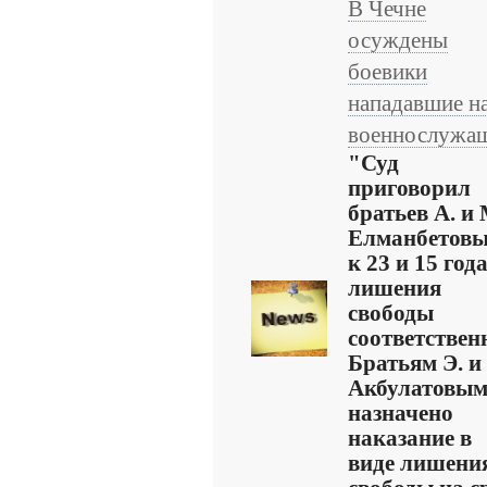
В Чечне
осуждены
боевики
нападавшие н
военнослужа
"Суд
приговорил
братьев А. и 
Елманбетов
к 23 и 15 год
лишения
свободы
соответствен
Братьям Э. и
Акбулатовы
назначено
наказание в
виде лишени