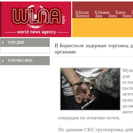
В России
В Украине
В мире
Интернет
Авто
Лента
Разное
ТОП ДНЯ
В Борисполе задержан торговец 
органами
ТОП МЕСЯЦА
Мужч
для
ост
пасп
лете
пун
долж
жите
операции по изъятию почек.
По данным СБУ, группировка дейс