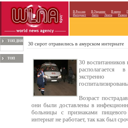
В России
В Украине
В мире
Интернет
Авто
Лента
Разное
ТОП ДНЯ
30 сирот отравились в амурском интернате
ТОП
30 воспитанников 
МЕСЯЦА
располагается 
экстренно
госпитализированы
Возраст пострадав
они были доставлены в инфекционн
больницы с признаками пищевого
интернат не работает, так как был сро