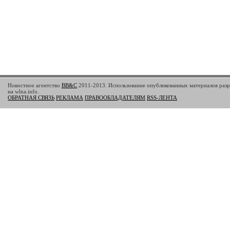
Новостное агентство
BB&C
2011-2013. Использование опубликованных материалов разр
на wlna.info.
ОБРАТНАЯ СВЯЗЬ
РЕКЛАМА
ПРАВООБЛАДАТЕЛЯМ
RSS-ЛЕНТА