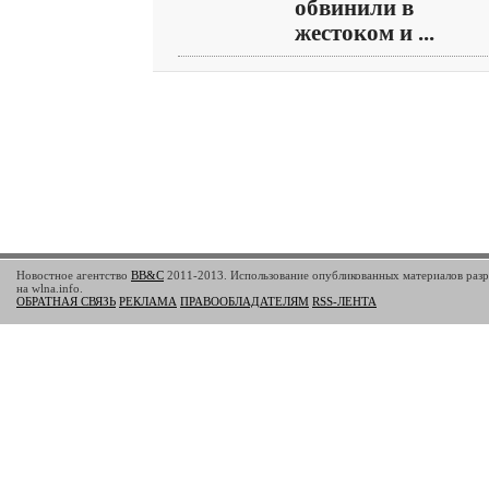
обвинили в
жестоком и ...
Новостное агентство
BB&C
2011-2013. Использование опубликованных материалов разр
на wlna.info.
ОБРАТНАЯ СВЯЗЬ
РЕКЛАМА
ПРАВООБЛАДАТЕЛЯМ
RSS-ЛЕНТА