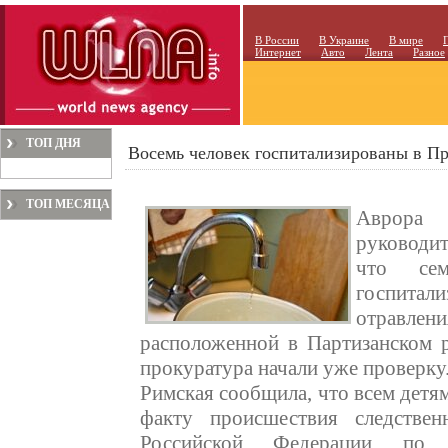
В России
В Украине
В мире
Интернет
Авто
Лента
Разное
ТОП ДНЯ
Восемь человек госпитализированы в П
ТОП МЕСЯЦА
Аврора
руководи
что се
госпита
отравле
расположенной в Партизанском 
прокуратура начали уже проверку
Римская сообщила, что всем детя
факту происшествия следствен
Российской Федерации по 