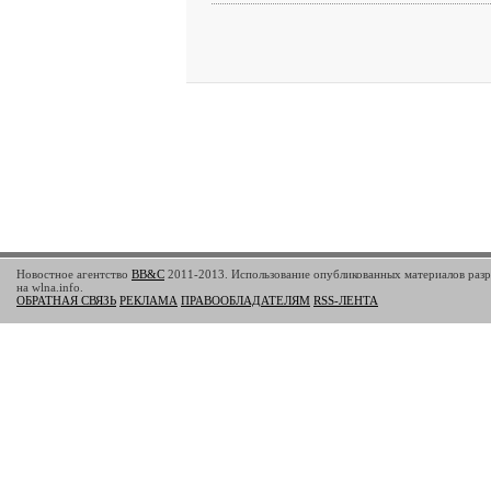
Новостное агентство
BB&C
2011-2013. Использование опубликованных материалов разр
на wlna.info.
ОБРАТНАЯ СВЯЗЬ
РЕКЛАМА
ПРАВООБЛАДАТЕЛЯМ
RSS-ЛЕНТА