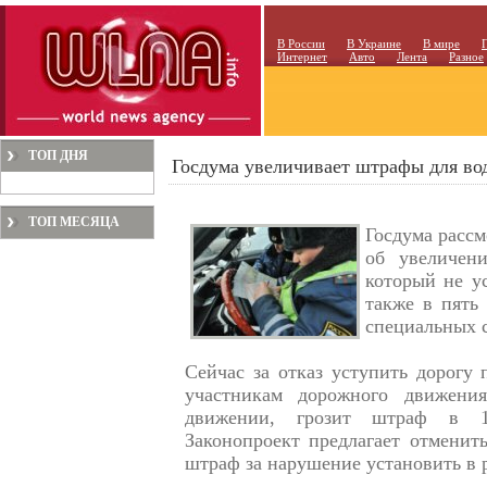
В России
В Украине
В мире
Интернет
Авто
Лента
Разное
ТОП ДНЯ
Госдума увеличивает штрафы для во
ТОП МЕСЯЦА
Госдума рассм
об увеличен
который не ус
также в пять 
специальных 
Сейчас за отказ уступить дорогу
участникам дорожного движени
движении, грозит штраф в 1
Законопроект предлагает отменит
штраф за нарушение установить в р