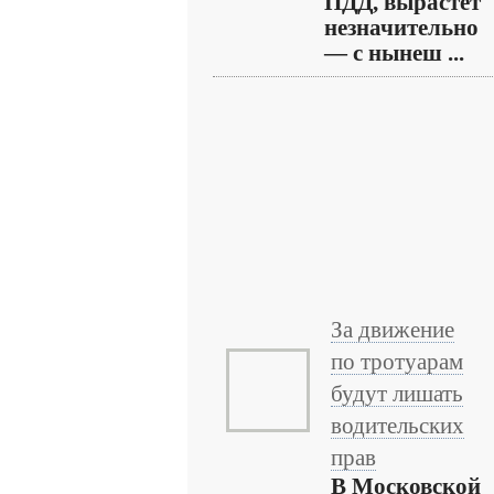
ПДД, вырастет
незначительно
— с нынеш ...
За движение
по тротуарам
будут лишать
водительских
прав
В Московской