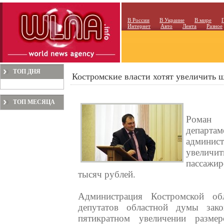
В России
В Украине
В мире
Интернет
Авто
Лента
Разное
ТОП ДНЯ
Костромские власти хотят увеличить 
ТОП МЕСЯЦА
Роман Х
департ
админист
увеличи
пассажи
тысяч рублей.
Администрация Костромской об
депутатов областной думы зак
пятикратном увеличении разме