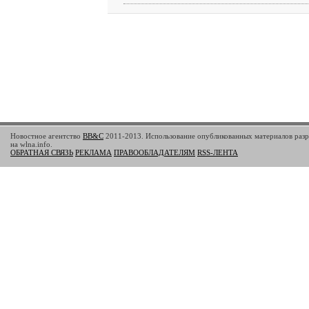
Новостное агентство
BB&C
2011-2013. Использование опубликованных материалов разр
на wlna.info.
ОБРАТНАЯ СВЯЗЬ
РЕКЛАМА
ПРАВООБЛАДАТЕЛЯМ
RSS-ЛЕНТА