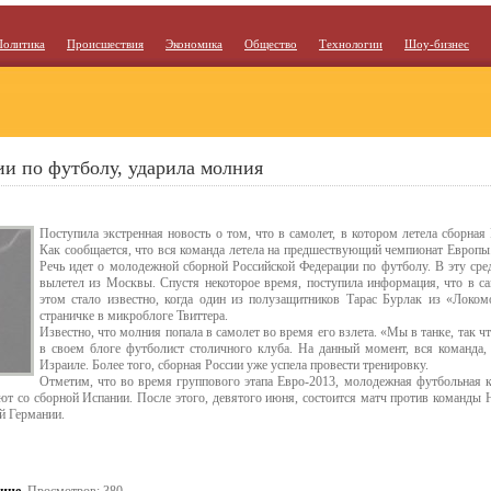
Политика
Происшествия
Экономика
Общество
Технологии
Шоу-бизнес
ии по футболу, ударила молния
Поступила экстренная новость о том, что в самолет, в котором летела сборная
Как сообщается, что вся команда летела на предшествующий чемпионат Европы
Речь идет о молодежной сборной Российской Федерации по футболу. В эту сред
вылетел из Москвы. Спустя некоторое время, поступила информация, что в с
этом стало известно, когда один из полузащитников Тарас Бурлак из «Локом
страничке в микроблоге Твиттера.
Известно, что молния попала в самолет во время его взлета. «Мы в танке, так чт
в своем блоге футболист столичного клуба. На данный момент, вся команда,
Израиле. Более того, сборная России уже успела провести тренировку.
Отметим, что во время группового этапа Евро-2013, молодежная футбольная к
ают со сборной Испании. После этого, девятого июня, состоится матч против команды 
й Германии.