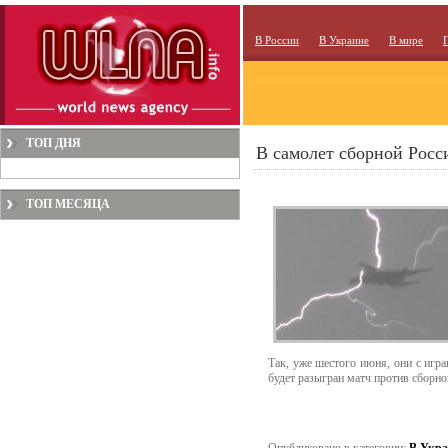
В России
В Украине
В мире
ТОП ДНЯ
В самолет сборной Росс
ТОП МЕСЯЦА
Так, уже шестого июня, они с игр
будет разыгран матч против сборно