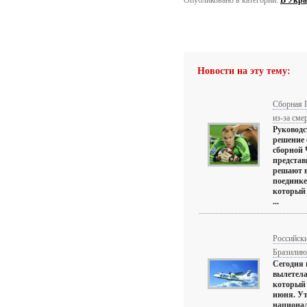
Опубликовано в категории:
В Укра
Новости на эту тему:
Сборная 
из-за сме
Руководс
решение 
сборной 
представ
решают в
поединке
который 
...
Российск
Бразилию
Сегодня 
вылетела
который 
июня. Ут
национал