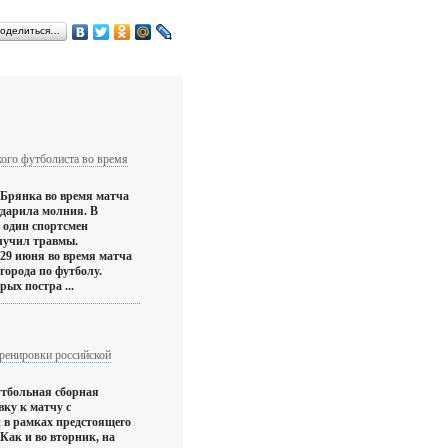
оделиться…
ого футболиста во время
 Брянка во время матча
ударила молния. В
 один спортсмен
лучил травмы.
29 июня во время матча
города по футболу.
ых постра ...
ренировки российской
утбольная сборная
ку к матчу с
 в рамках предстоящего
Как и во вторник, на