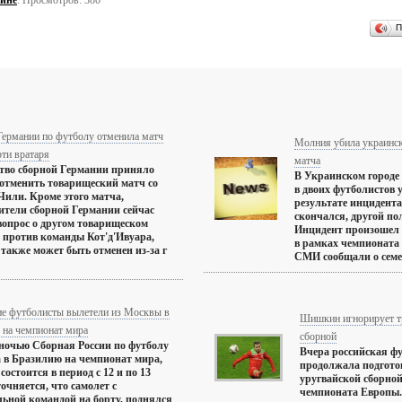
ине
. Просмотров: 380
П
Германии по футболу отменила матч
Молния убила украинск
рти вратаря
матча
тво сборной Германии приняло
В Украинском городе
отменить товарищеский матч со
в двоих футболистов 
Чили. Кроме этого матча,
результате инцидента
ители сборной Германии сейчас
скончался, другой по
опрос о другом товарищеском
Инцидент произошел 
 против команды Кот'д'Ивуара,
в рамках чемпионата 
также может быть отменен из-за г
СМИ сообщали о семер
ие футболисты вылетели из Москвы в
Шишкин игнорирует т
 на чемпионат мира
сборной
ночью Сборная России по футболу
Вчера российская ф
 в Бразилию на чемпионат мира,
продолжала подготов
состоится в период с 12 и по 13
уругвайской сборной
очняется, что самолет с
чемпионата Европы.
ьной командой на борту, поднялся