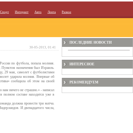
Спорт
Интернет
Авто
Лента
Разное
ПОСЛЕДНИЕ НОВОСТИ
30-05-2013, 01:41
 России по футбола, попала молния.
ИНТЕРЕСНОЕ
. Пунктом назначения был Израиль.
у, 29 мая, самолет с футболистами
амолет ударила молния. Впервые об
отива» сообщила об этом на своей
РЕКОМЕНДУЕМ
о нам ничего не страшно.» - написал
 в полном составе находится уже в
оманда должна провести три матча.
Нидерландов. И двенадцатого числа,